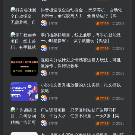
抖音极速版全自动掘金 ，无需养机、自动化
不封号，全程脱离人工，全自动运行【揭
秘】
2064
1年前
9.9
C币
零门槛躺挣项目，线上兼职，有手机就能做
一小时稳挣50+，识字就能玩【揭秘】
2063
1年前
9.9
C币
视频号分成计划之情感赛道暴力玩法，可批
量操作，保姆级教学
2059
1年前
9.9
C币
小说推文提升播放量的方法实操，推文搞钱
策略
2050
1年前
9.9
C币
广告调研项目，只需复制粘贴广告即可挣
钱，平台大水，任务不限量，一天3张【揭
秘】
2035
1年前
9.9
C币
七步成篇：AI写作全攻略线上视频课，用ai搞