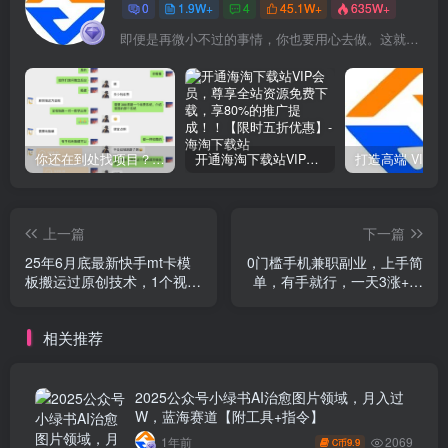
0
1.9W+
4
45.1W+
635W+
即便是再微小不过的事情，你也要用心去做。这就是成功的秘密
你还在到处找项目？还在当韭菜？我靠网创资源站一个月收入5万+，曾经我也是个失败者。
开通海淘下载站VIP会员，尊享全站资源免费下载，享80%的推广提成！！【限时五折优惠】
上一篇
下一篇
25年6月底最新快手mt卡模
0门槛手机兼职副业，上手简
板搬运过原创技术，1个视频
单，有手就行，一天3涨+，
可以重复怼依旧出同框
只要做就有收益【揭秘】
相关推荐
2025公众号小绿书AI治愈图片领域，月入过
W，蓝海赛道【附工具+指令】
2069
1年前
9.9
C币