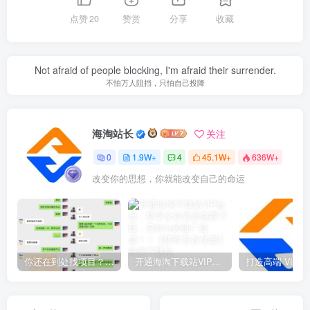
点赞
20
赞赏
分享
收藏
Not afraid of people blocking, I'm afraid their surrender.
不怕万人阻挡，只怕自己投降
海淘站长
关注
0
1.9W+
4
45.1W+
636W+
改变你的思想，你就能改变自己的命运
你还在到处找项目？还在当韭菜？我靠网创资源站一个月收入5万+，曾经我也是个失败者。
开通海淘下载站VIP会员，尊享全站资源免费下载，享80%的推广提成！！【限时五折优惠】