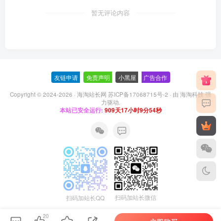
暂无评论内容
友链申请
-
免责声明
-
小黑屋
-
广告合作
Copyright © 2024-2026 ·
海淘站长网 苏ICP备17068715号-2
· 由
海淘科技
强
力驱动.
本站已安全运行:
909天17小时9分54秒
扫码加站长微信
扫码加站长QQ
20