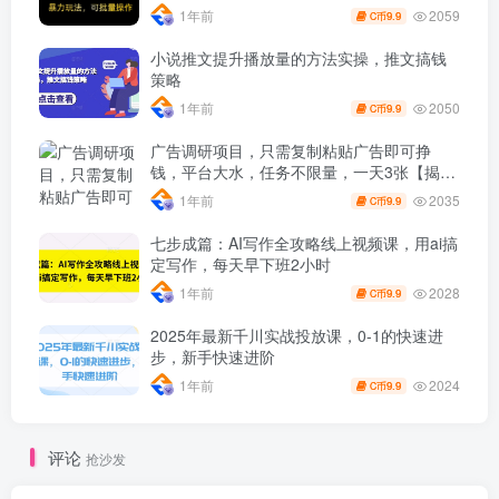
2059
1年前
9.9
C币
小说推文提升播放量的方法实操，推文搞钱
策略
2050
1年前
9.9
C币
广告调研项目，只需复制粘贴广告即可挣
钱，平台大水，任务不限量，一天3张【揭
秘】
2035
1年前
9.9
C币
七步成篇：AI写作全攻略线上视频课，用ai搞
定写作，每天早下班2小时
2028
1年前
9.9
C币
2025年最新千川实战投放课，0-1的快速进
步，新手快速进阶
2024
1年前
9.9
C币
评论
抢沙发