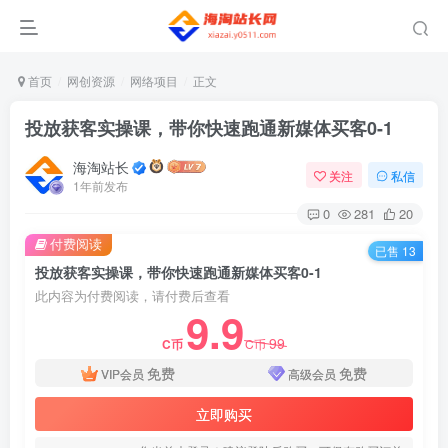
首页
网创资源
网络项目
正文
投放获客实操课，带你快速跑通新媒体买客0-1
海淘站长
关注
私信
1年前发布
0
281
20
付费阅读
已售 13
投放获客实操课，带你快速跑通新媒体买客0-1
此内容为付费阅读，请付费后查看
9.9
99
C币
C币
免费
免费
VIP会员
高级会员
立即购买