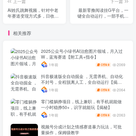
上一篇
下一篇
AI姓氏跳舞视频，针对中老
最新零撸阅读挂G平台，一
年赛道变现方式多，日收益9
键全自动运行，一部手机就
张+
可以做，单日收益50-3张轻
轻松松【揭秘】
相关推荐
2025公众号小绿书AI治愈图片领域，月入过
W，蓝海赛道【附工具+指令】
2069
1年前
9.9
C币
抖音极速版全自动掘金 ，无需养机、自动化
不封号，全程脱离人工，全自动运行【揭
秘】
2064
1年前
9.9
C币
零门槛躺挣项目，线上兼职，有手机就能做
一小时稳挣50+，识字就能玩【揭秘】
2063
1年前
9.9
C币
视频号分成计划之情感赛道暴力玩法，可批
量操作，保姆级教学