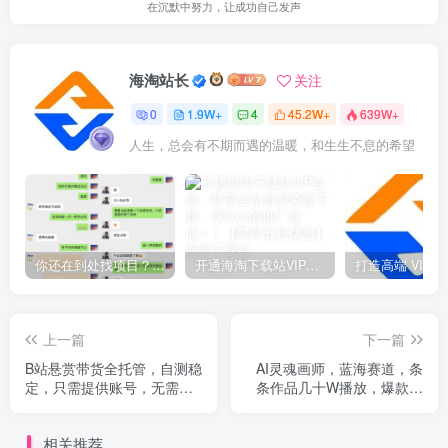
在沉默中努力，让成功自己发声
海淘站长
关注
0
1.9W+
4
45.2W+
639W+
人生，总会有不期而遇的温暖，和生生不息的希望
你还在到处找项目？还在当韭菜？我靠网创资源站一个月收入5万+，曾经我也是个失败者。
开通海淘下载站VIP会员，尊享全站资源免费下载，享80%的推广提成！！【限时五折优惠】
上一篇
下一篇
B站悬赏带货全托管，自测稳
AI灵魂画师，蓝海赛道，条
定，只需提供账号，无需基
条作品几十W播放，爆款不
础，小白宝妈轻松上手，单
断
日稳定3张【揭秘】
相关推荐