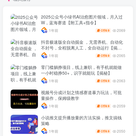
2025公众号小绿书AI治愈图片领域，月入过
W，蓝海赛道【附工具+指令】
2069
1年前
9.9
C币
抖音极速版全自动掘金 ，无需养机、自动化
不封号，全程脱离人工，全自动运行【揭
秘】
2065
1年前
9.9
C币
零门槛躺挣项目，线上兼职，有手机就能做
一小时稳挣50+，识字就能玩【揭秘】
2063
1年前
9.9
C币
视频号分成计划之情感赛道暴力玩法，可批
量操作，保姆级教学
2059
1年前
9.9
C币
小说推文提升播放量的方法实操，推文搞钱
策略
2050
1年前
9.9
C币