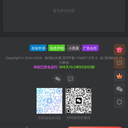
暂无评论内容
友链申请
-
免责声明
-
小黑屋
-
广告合作
Copyright © 2024-2026 ·
海淘站长网 苏ICP备17068715号-2
· 由
海淘科技
强
力驱动.
本站已安全运行:
909天10小时53分52秒
扫码加站长微信
扫码加站长QQ