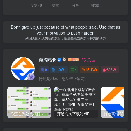
点赞
46
赞赏
分享
收藏
Don't give up just because of what people said. Use that as
your motivation to push harder.
别因为别人说的话而放弃，把那些话当做加倍努力的动力
海淘站长
关注
0
1.9W+
4
45.1W+
636W+
行动是根本，想法锦上添花
你还在到处找项目？还在当韭菜？我靠网创资源站一个月收入5万+，曾经我也是个失败者。
开通海淘下载站VIP会员，尊享全站资源免费下载，享80%的推广提成！！【限时五折优惠】