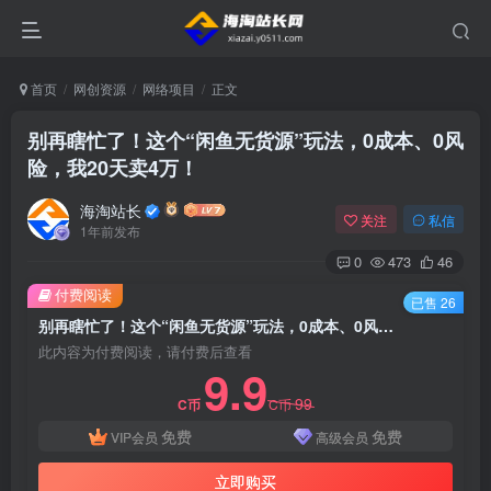
首页
网创资源
网络项目
正文
别再瞎忙了！这个“闲鱼无货源”玩法，0成本、0风
险，我20天卖4万！
海淘站长
关注
私信
1年前发布
0
473
46
付费阅读
已售 26
别再瞎忙了！这个“闲鱼无货源”玩法，0成本、0风险，我20天卖4万！
此内容为付费阅读，请付费后查看
9.9
99
C币
C币
免费
免费
VIP会员
高级会员
立即购买