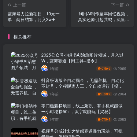
上一篇
下一篇
蓝海暴力拉新项目，10元一
利用Ai制作童年回忆视频，
单，两日结算，月入3w➕
真实还原引起共鸣，流量暴
涨，单日变现1000+
相关推荐
2025公众号小绿书AI治愈图片领域，月入过
W，蓝海赛道【附工具+指令】
2069
1年前
9.9
C币
抖音极速版全自动掘金 ，无需养机、自动化
不封号，全程脱离人工，全自动运行【揭
秘】
2064
1年前
9.9
C币
零门槛躺挣项目，线上兼职，有手机就能做
一小时稳挣50+，识字就能玩【揭秘】
2063
1年前
9.9
C币
视频号分成计划之情感赛道暴力玩法，可批
量操作，保姆级教学