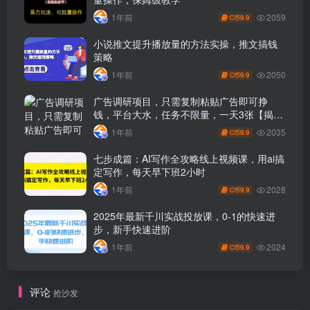
2059
1年前
9.9
C币
小说推文提升播放量的方法实操，推文搞钱
策略
2050
1年前
9.9
C币
广告调研项目，只需复制粘贴广告即可挣
钱，平台大水，任务不限量，一天3张【揭
秘】
2035
1年前
9.9
C币
七步成篇：AI写作全攻略线上视频课，用ai搞
定写作，每天早下班2小时
2028
1年前
9.9
C币
2025年最新千川实战投放课，0-1的快速进
步，新手快速进阶
2024
1年前
9.9
C币
评论
抢沙发