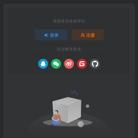
请登录后发表评论
登录
注册
社交账号登录