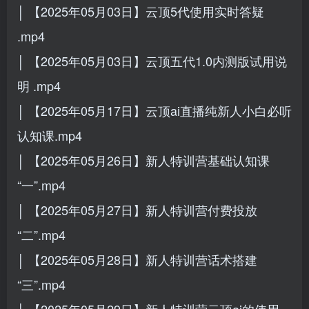
│ 【2025年05月03日】云顶5代使用实时答疑
.mp4
│ 【2025年05月03日】云顶五代1.0内测版试用说
明 .mp4
│ 【2025年05月17日】云顶ai直播纯新人小白必听
认知课.mp4
│ 【2025年05月26日】新人特训营基础认知课
“一”.mp4
│ 【2025年05月27日】新人特训营付费投放
“二”.mp4
│ 【2025年05月28日】新人特训营话术搭建
“三”.mp4