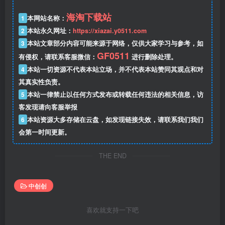
海淘下载站
1
本网站名称：
2
本站永久网址：
https://xiazai.y0511.com
3
本站文章部分内容可能来源于网络，仅供大家学习与参考，如
GF0511
有侵权，请联系客服微信：
进行删除处理。
4
本站一切资源不代表本站立场，并不代表本站赞同其观点和对
其真实性负责。
5
本站一律禁止以任何方式发布或转载任何违法的相关信息，访
客发现请向客服举报
6
本站资源大多存储在云盘，如发现链接失效，请联系我们我们
会第一时间更新。
THE END
中创创
喜欢就支持一下吧