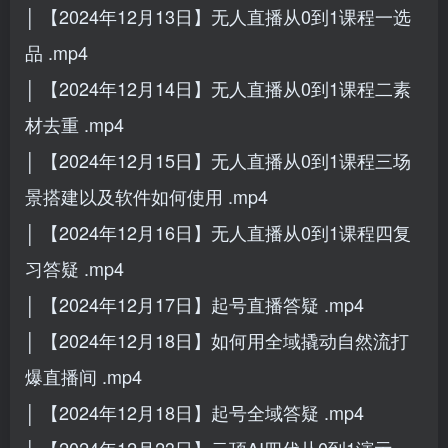
│ 【2024年12月13日】无人直播从0到1课程一选
品 .mp4
│ 【2024年12月14日】无人直播从0到1课程二素
材去重 .mp4
│ 【2024年12月15日】无人直播从0到1课程三场
景搭建以及软件如何使用 .mp4
│ 【2024年12月16日】无人直播从0到1课程四复
习答疑 .mp4
│ 【2024年12月17日】起号直播答疑 .mp4
│ 【2024年12月18日】如何用全域撬动自然流打
爆直播间 .mp4
│ 【2024年12月18日】起号全域答疑 .mp4