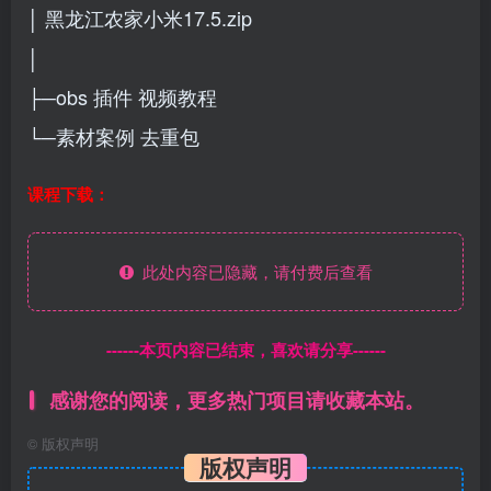
│ 黑龙江农家小米17.5.zip
│
├─obs 插件 视频教程
└─素材案例 去重包
课程下载：
此处内容已隐藏，请付费后查看
------本页内容已结束，喜欢请分享------
感谢您的阅读，更多热门项目请收藏本站。
©
版权声明
版权声明