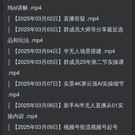
纯ai讲解 .mp4
│ 【2025年03月02日】直播答疑 .mp4
│ 【2025年03月03日】群成员大师哥分享最近选
品和玩法 .mp4
│ 【2025年03月04日】半无人场景搭建 .mp4
│ 【2025年03月05日】群成员25年第二节实操课
.mp4
│ 【2025年03月07日】实景4K屏云顶AI实操细节
.mp4
│ 【2025年03月08日】新手Ai半无人直播从01实
操内训 .mp4
│ 【2025年03月09日】视频号投流视频号起号