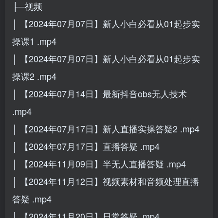
├─视频
│ 【2024年07月07日】新人小白必看从01起步实
操课1 .mp4
│ 【2024年07月07日】新人小白必看从01起步实
操课2 .mp4
│ 【2024年07月14日】最新抖音obs无人技术
.mp4
│ 【2024年07月17日】新人直播实操答疑2 .mp4
│ 【2024年07月17日】直播答疑 .mp4
│ 【2024年11月09日】半无人直播答疑 .mp4
│ 【2024年11月12日】视频素材和音频处理直播
答疑 .mp4
│ 【2024年11月20日】日常答疑 .mp4