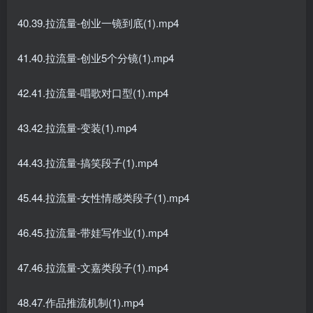
40.39.拉流量-创业一镜到底(1).mp4
41.40.拉流量-创业5个分镜(1).mp4
42.41.拉流量-唱歌对口型(1).mp4
43.42.拉流量-变装(1).mp4
44.43.拉流量-搞笑段子(1).mp4
45.44.拉流量-女性情感类段子(1).mp4
46.45.拉流量-带娃写作业(1).mp4
47.46.拉流量-文嘉类段子(1).mp4
48.47.作品推流机制(1).mp4