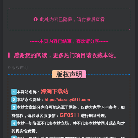
此处内容已隐藏，请付费后查看
------本页内容已结束，喜欢请分享------
感谢您的阅读，更多热门项目请收藏本站。
©
版权声明
版权声明
海淘下载站
1
本网站名称：
2
本站永久网址：
https://xiazai.y0511.com
3
本站文章部分内容可能来源于网络，仅供大家学习与参考，如
GF0511
有侵权，请联系客服微信：
进行删除处理。
4
本站一切资源不代表本站立场，并不代表本站赞同其观点和对
其真实性负责。