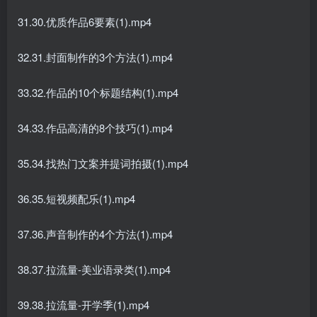
31.30.优质作品6要素(1).mp4
32.31.封面制作的3个方法(1).mp4
33.32.作品的10个标题结构(1).mp4
34.33.作品高清的8个技巧(1).mp4
35.34.找热门文案并提词拍摄(1).mp4
36.35.短视频配乐(1).mp4
37.36.声音制作的4个方法(1).mp4
38.37.拉流量-美业语录类(1).mp4
39.38.拉流量-开学季(1).mp4