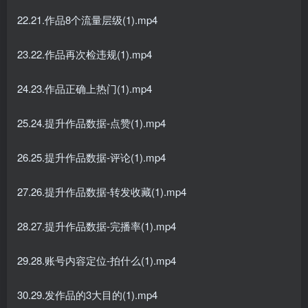
22.21.作品8个流量层级(1).mp4
23.22.作品再次检违规(1).mp4
24.23.作品正确上热门(1).mp4
25.24.提升作品数据-点赞(1).mp4
26.25.提升作品数据-评论(1).mp4
27.26.提升作品数据-转发收藏(1).mp4
28.27.提升作品数据-完播率(1).mp4
29.28.账号内容定位-拍什么(1).mp4
30.29.发作品的3大目的(1).mp4