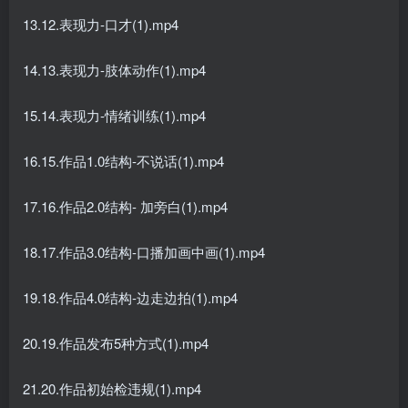
13.12.表现力-口才(1).mp4
14.13.表现力-肢体动作(1).mp4
15.14.表现力-情绪训练(1).mp4
16.15.作品1.0结构-不说话(1).mp4
17.16.作品2.0结构- 加旁白(1).mp4
18.17.作品3.0结构-口播加画中画(1).mp4
19.18.作品4.0结构-边走边拍(1).mp4
20.19.作品发布5种方式(1).mp4
21.20.作品初始检违规(1).mp4