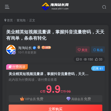
首页
冒泡泡
正文
美业精英短视频流量课，掌握抖音流量密码，天天
有询单，条条有转化
海淘站长
关注
私信
10个月前更新
0
150
33
付费阅读
已售 41
美业精英短视频流量课，掌握抖音流量密码，天天有询单，条条有转化
此内容为付费阅读，请付费后查看
9.9
99
C币
C币
免费
免费
VIP会员
高级会员
立即购买