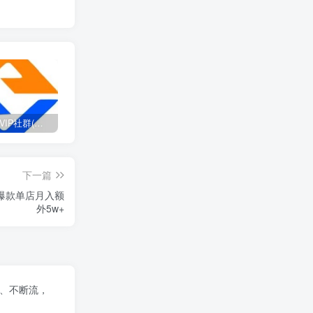
打造高端 VIP社群(社群仅对网站用户开放)
SD-webui免费AI设计工具的全面课程，涵盖从软件安装到高级应用的全流程
2025流年密码全解析，运势、数字、家庭三位一体
下一篇
+爆款单店月入额
外5w+
飞、不断流，