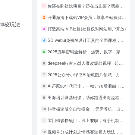
你还在到处找项目？还在当韭菜？我靠网创资源站一个月收入5万+，曾经我也是个失败者。
1
开通海淘下载站VIP会员，尊享全站资源免费下载，享80%的推广提成！！【限时五折优惠】
2
+神秘玩法
打造高端 VIP社群(社群仅对网站用户开放)
3
SD-webui免费AI设计工具的全面课程，涵盖从软件安装到高级应用的全流程
4
2025流年密码全解析，运势、数字、家庭三位一体
5
deepseek+古人怼人魔改爆款视频 起号快 爆款多 每天五分钟 变现路子非常广 日入四位数 小白 宝妈 上班族副业 都可以轻松闭眼搞钱
6
2025公众号小绿书AI治愈图片领域，月入过W，蓝海赛道【附工具+指令】
7
AI还原90年代巴士，一帧让70后泪崩！播放量碾压90%怀旧号，每天10分钟，日入4位数
8
出海培训班基础课，助你跑通出海流程，实战案例拆解，含 TikTok 榜单资源
9
抖音极速版全自动掘金 ，无需养机、自动化不封号，全程脱离人工，全自动运行【揭秘】
10
零门槛躺挣项目，线上兼职，有手机就能做 一小时稳挣50+，识字就能玩【揭秘】
11
视频号分成计划之情感赛道暴力玩法，可批量操作，保姆级教学
12