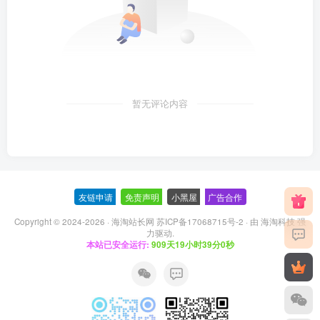
暂无评论内容
友链申请
-
免责声明
-
小黑屋
-
广告合作
Copyright © 2024-2026 ·
海淘站长网 苏ICP备17068715号-2
· 由
海淘科技
强
力驱动.
本站已安全运行:
909天19小时39分0秒