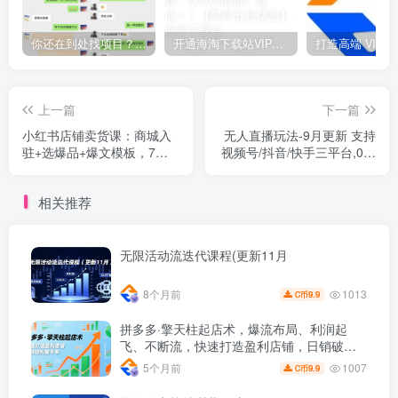
你还在到处找项目？还在当韭菜？我靠网创资源站一个月收入5万+，曾经我也是个失败者。
开通海淘下载站VIP会员，尊享全站资源免费下载，享80%的推广提成！！【限时五折优惠】
上一篇
下一篇
小红书店铺卖货课：商城入
无人直播玩法-9月更新 支持
驻+选爆品+爆文模板，7天
视频号/抖音/快手三平台,0粉
首单月销10万+
起号日销千单不封号
相关推荐
无限活动流迭代课程(更新11月
1013
8个月前
9.9
C币
拼多多·擎天柱起店术，爆流布局、利润起
飞、不断流，快速打造盈利店铺，日销破千
单(更新
1007
5个月前
9.9
C币