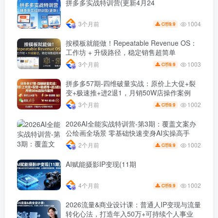
拼多多实战特训营(更新4月24
1004
3个月前
9.9
C币
按模板就能做！Repeatable Revenue OS：
工作坊 + 升级路径，稳定销售超简单
1003
3个月前
9.9
C币
拼多多57期-四维破量实战：原价上大促+裂
变+极速推+进2退1，月销50W店操作案例
1002
3个月前
9.9
C币
2026AI全能实战特训营-第3期：覆盖文案办
公绘画全场景 零基础快速变身AI实操高手
1002
2个月前
9.9
C币
AI赋能摄影IP变现(11期
1002
4个月前
9.9
C币
2026流量&商业设计课：普通人IP变现与流量
转化心法，打造年入50万+可持续个人事业