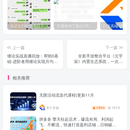
你还在到处找项目？还在当韭菜？我靠网创资源站一个月收入5万+，曾经我也是个失败者。
开通海淘下载站VIP会员，尊享全站资源免费下载，享80%的推广提成！！【限时五折优惠】
上一篇
下一篇
缠论实战直播回放：帮助0基
全新手游整合平台《元宇
础-进阶者用缠论实现月均
宙》内置生态系统，一次打
15%+稳健盈利-更新9月
开多端窗口，同时试玩…
相关推荐
无限活动流迭代课程(更新11月
1013
8个月前
9.9
C币
拼多多·擎天柱起店术，爆流布局、利润起
飞、不断流，快速打造盈利店铺，日销破千
单(更新