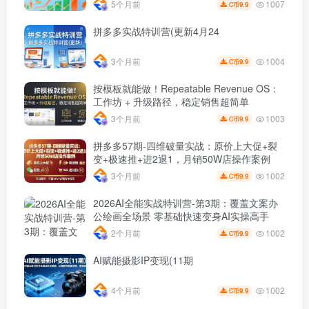
1007
5个月前
9.9
C币
拼多多实战特训营(更新4月24
1004
3个月前
9.9
C币
按模板就能做！Repeatable Revenue OS：
工作坊 + 升级路径，稳定销售超简单
1003
3个月前
9.9
C币
拼多多57期-四维破量实战：原价上大促+裂
变+极速推+进2退1，月销50W店操作案例
1002
3个月前
9.9
C币
2026AI全能实战特训营-第3期：覆盖文案办
公绘画全场景 零基础快速变身AI实操高手
1002
2个月前
9.9
C币
AI赋能摄影IP变现(11期
1002
4个月前
9.9
C币