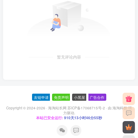
暂无评论内容
友链申请
-
免责声明
-
小黑屋
-
广告合作
Copyright © 2024-2026 ·
海淘站长网 苏ICP备17068715号-2
· 由
海淘科技
强
力驱动.
本站已安全运行:
910天13小时46分56秒