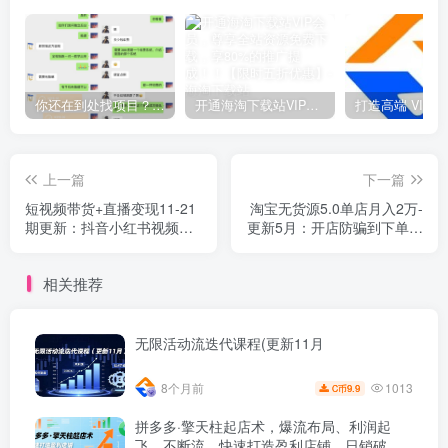
你还在到处找项目？还在当韭菜？我靠网创资源站一个月收入5万+，曾经我也是个失败者。
开通海淘下载站VIP会员，尊享全站资源免费下载，享80%的推广提成！！【限时五折优惠】
上一篇
下一篇
短视频带货+直播变现11-21
淘宝无货源5.0单店月入2万-
期更新：抖音小红书视频号
更新5月：开店防骗到下单发
TikTok全平台实战，0到1起
货，蓝海选品+三店循环玩法
号变现
全掌握
相关推荐
无限活动流迭代课程(更新11月
1013
8个月前
9.9
C币
拼多多·擎天柱起店术，爆流布局、利润起
飞、不断流，快速打造盈利店铺，日销破千