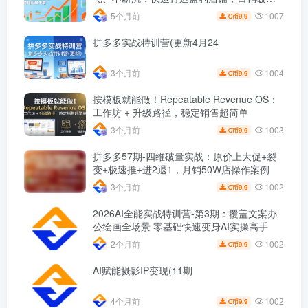
单(更新
1007
5个月前
9.9
C币
拼多多实战特训营(更新4月24
1004
3个月前
9.9
C币
按模板就能做！Repeatable Revenue OS：
工作坊 + 升级路径，稳定销售超简单
1003
3个月前
9.9
C币
拼多多57期-四维破量实战：原价上大促+裂
变+极速推+进2退1，月销50W店操作案例
1002
3个月前
9.9
C币
2026AI全能实战特训营-第3期：覆盖文案办
公绘画全场景 零基础快速变身AI实操高手
1002
2个月前
9.9
C币
AI赋能摄影IP变现(11期
1002
4个月前
9.9
C币