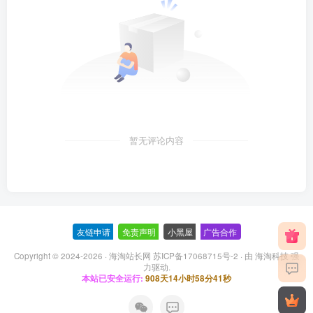
暂无评论内容
友链申请
-
免责声明
-
小黑屋
-
广告合作
Copyright © 2024-2026 ·
海淘站长网 苏ICP备17068715号-2
· 由
海淘科技
强
力驱动.
本站已安全运行:
908天14小时58分42秒