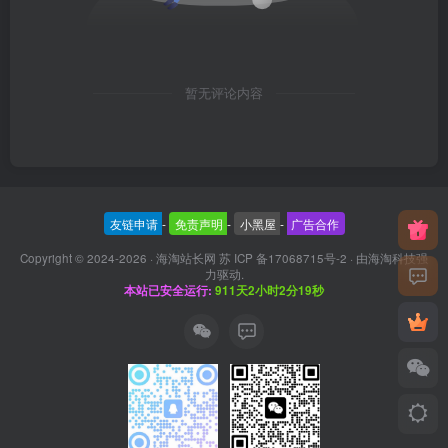
暂无评论内容
友链申请
-
免责声明
-
小黑屋
-
广告合作
Copyright © 2024-2026 ·
海淘站长网 苏 ICP 备17068715号-2
· 由
海淘科技
强
力驱动.
本站已安全运行:
911天2小时2分19秒