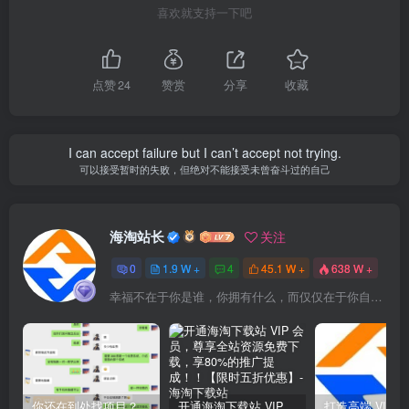
喜欢就支持一下吧
点赞
24
赞赏
分享
收藏
I can accept failure but I can’t accept not trying.
可以接受暂时的失败，但绝对不能接受未曾奋斗过的自己
海淘站长
关注
0
1.9 W +
4
45.1 W +
638 W +
幸福不在于你是谁，你拥有什么，而仅仅在于你自己怎么看待
你还在到处找项目？还在当韭菜？我靠网创资源站一个月收入5万+，曾经我也是个失败者。
开通海淘下载站 VIP 会员，尊享全站资源免费下载，享80%的推广提成！！【限时五折优惠】