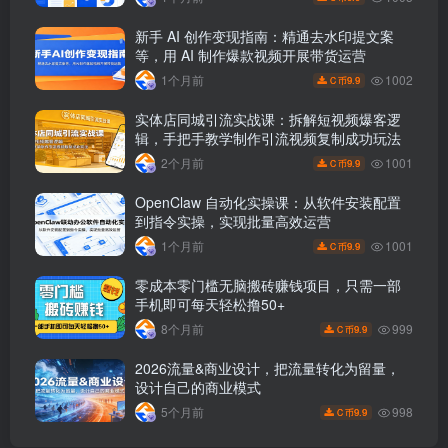
新手 AI 创作变现指南：精通去水印提文案
等，用 AI 制作爆款视频开展带货运营
1002
1个月前
9.9
C 币
实体店同城引流实战课：拆解短视频爆客逻
辑，手把手教学制作引流视频复制成功玩法
1001
2个月前
9.9
C 币
OpenClaw 自动化实操课：从软件安装配置
到指令实操，实现批量高效运营
1001
1个月前
9.9
C 币
零成本零门槛无脑搬砖赚钱项目，只需一部
手机即可每天轻松撸50+
999
8个月前
9.9
C 币
2026流量&商业设计，把流量转化为留量，
设计自己的商业模式
998
5个月前
9.9
C 币