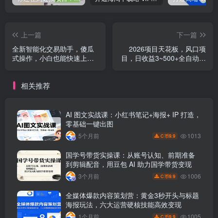
上一篇
下一篇
全新智能化交易助手，傻瓜
2026项目天花板，风口项
式操作，小白也能快速上
目，日收益3~500+全自动挂
手，轻松实现日入500+
机，不吃配置
相关推荐
AI 图文实战课：小红书笔记+海报+ IP 打造，
零基础一键出图
1013
5个月前
9.9
C 币
国学号带货实操课：从账号认知、前期准备
到剪辑配音，用豆包 AI 助力国学带货变现
1006
3个月前
9.9
C 币
全媒体爆款内容策划营：黄金3秒开头与标题
海报玩法，六大运营硬核技能高效变现
1005
1个月前
9.9
C 币