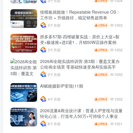
1004
3个月前
9.9
C币
按模板就能做！Repeatable Revenue OS：
工作坊 + 升级路径，稳定销售超简单
1003
3个月前
9.9
C币
拼多多57期-四维破量实战：原价上大促+裂
变+极速推+进2退1，月销50W店操作案例
1002
3个月前
9.9
C币
2026AI全能实战特训营-第3期：覆盖文案办
公绘画全场景 零基础快速变身AI实操高手
1002
2个月前
9.9
C币
AI赋能摄影IP变现(11期
1002
4个月前
9.9
C币
2026流量&商业设计课：普通人IP变现与流量
转化心法，打造年入50万+可持续个人事业
1001
6个月前
9.9
C币