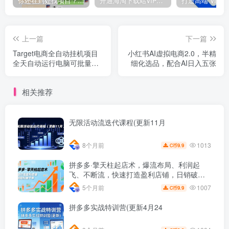
你还在到处找项目？还在当韭菜？我靠网创资源站一个月收入5万+，曾经我也是个失败者。
开通海淘下载站VIP会员，尊享全站资源免费下载，享80%的推广提成！！【限时五折优惠】
上一篇
下一篇
Target电商全自动挂机项目
小红书AI虚拟电商2.0，半精
全天自动运行电脑可批量
细化选品，配合AI日入五张
30+窗口运行日收益入800+
相关推荐
无限活动流迭代课程(更新11月
1013
8个月前
9.9
C币
拼多多·擎天柱起店术，爆流布局、利润起
飞、不断流，快速打造盈利店铺，日销破千
单(更新
1007
5个月前
9.9
C币
拼多多实战特训营(更新4月24