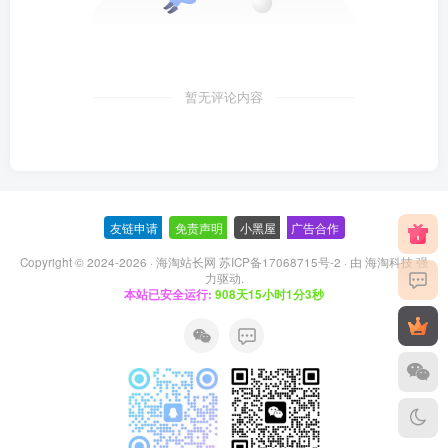
暂无评论内容
友链申请
-
免责声明
-
小黑屋
-
广告合作
Copyright © 2024-2026 ·
海淘站长网 苏ICP备17068715号-2
· 由
海淘科技
强
力驱动.
本站已安全运行:
908天15小时1分4秒