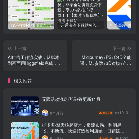
你还在到处找项目？还在当韭菜？我靠网创资源站一个月收入5万+，曾经我也是个失败者。
开通海淘下载站VIP会员，尊享全站资源免费下载，享80%的推广提成！！【限时五折优惠】
上一篇
下一篇
AI广告工作流实战：从脚本
Midjourney+PS+C4D全能
到画面用Higgsfield完成，商
课，MJ参数+3D建模+产品
家也能做品牌视频，省万元
KV海报全流程教学
成本！附提示词
相关推荐
无限活动流迭代课程(更新11月
1013
8个月前
9.9
C币
拼多多·擎天柱起店术，爆流布局、利润起
飞、不断流，快速打造盈利店铺，日销破千
单(更新
1007
5个月前
9.9
C币