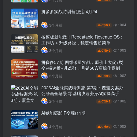
拼多多实战特训营(更新4月24
1004
3个月前
9.9
C币
按模板就能做！Repeatable Revenue OS：
工作坊 + 升级路径，稳定销售超简单
1003
3个月前
9.9
C币
拼多多57期-四维破量实战：原价上大促+裂
变+极速推+进2退1，月销50W店操作案例
1002
3个月前
9.9
C币
2026AI全能实战特训营-第3期：覆盖文案办
公绘画全场景 零基础快速变身AI实操高手
1002
2个月前
9.9
C币
AI赋能摄影IP变现(11期
1002
4个月前
9.9
C币