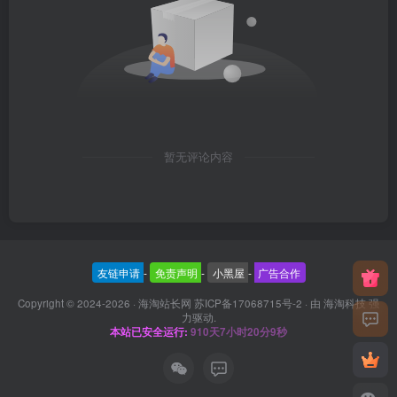
暂无评论内容
友链申请
-
免责声明
-
小黑屋
-
广告合作
Copyright © 2024-2026 ·
海淘站长网 苏ICP备17068715号-2
· 由
海淘科技
强
力驱动.
本站已安全运行:
910天7小时20分9秒