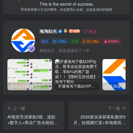
This is the secret of success.
即便是再微小不过的事情，你也要用心去做。这就是成功的秘密
海淘站长
关注
0
1.9W+
4
45.1W+
636W+
相信自己，你也就成功了一半
你还在到处找项目？还在当韭菜？我靠网创资源站一个月收入5万+，曾经我也是个失败者。
开通海淘下载站VIP会员，尊享全站资源免费下载，享80%的推广提成！！【限时五折优惠】
上一篇
下一篇
AI视觉导演课第2期，漫剧
2026新实体获客私教班5
+数字人+商业广告全能创
月，短视频打造+本地推投放
作，轻松打造爆款视觉作品
+团购运营全教学，轻松打通