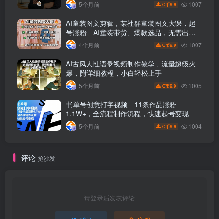
课
1007
5个月前
9.9
C币
AI童装图文剪辑，某社群童装图文大课，起
号涨粉、AI童装带货、爆款选品，无需出镜
和拍摄
1007
4个月前
9.9
C币
AI古风人性语录视频制作教学，流量超级火
爆，附详细教程，小白轻松上手
1005
5个月前
9.9
C币
书单号创意打字视频，11条作品涨粉
1.1W+，全流程制作流程，快速起号变现
1004
5个月前
9.9
C币
评论
抢沙发
请登录后发表评论