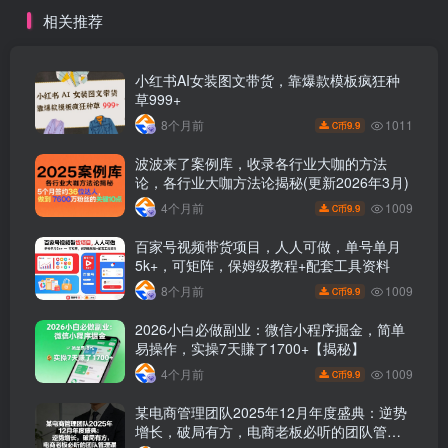
门店拓客增收渠道
相关推荐
小红书AI女装图文带货，靠爆款模板疯狂种
草999+
1011
8个月前
9.9
C币
波波来了案例库，收录各行业大咖的方法
论，各行业大咖方法论揭秘(更新2026年3月)
1009
4个月前
9.9
C币
百家号视频带货项目，人人可做，单号单月
5k+，可矩阵，保姆级教程+配套工具资料
1009
8个月前
9.9
C币
2026小白必做副业：微信小程序掘金，简单
易操作，实操7天賺了1700+【揭秘】
1009
4个月前
9.9
C币
某电商管理团队2025年12月年度盛典：逆势
增长，破局有方，电商老板必听的团队管理