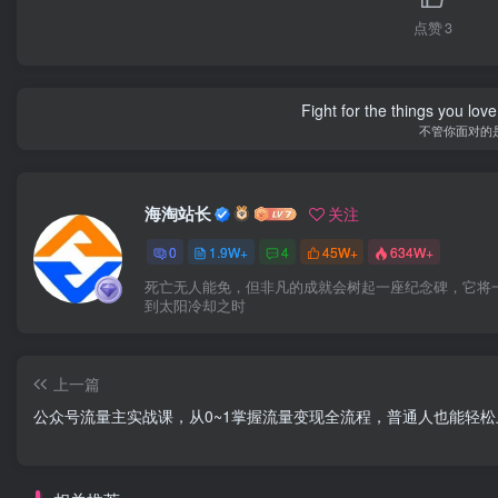
点赞
3
Fight for the things you love
不管你面对的
海淘站长
关注
0
1.9W+
4
45W+
634W+
死亡无人能免，但非凡的成就会树起一座纪念碑，它将
到太阳冷却之时
上一篇
公众号流量主实战课，从0~1掌握流量变现全流程，普通人也能轻松