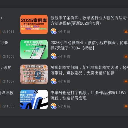
+
波波来了案例库，收录各行业大咖的方法论
方法论揭秘(更新2026年3月)
1011
4个月前
，可矩
2026小白必做副业：微信小程序掘金，简
操7天賺了1700+【揭秘】
1009
4个月前
长，破局
AI童装图文剪辑，某社群童装图文大课，起号
装带货、爆款选品，无需出镜和拍摄
1007
4个月前
附详细教
书单号创意打字视频，11条作品涨粉1.1W
流程，快速起号变现
1005
5个月前