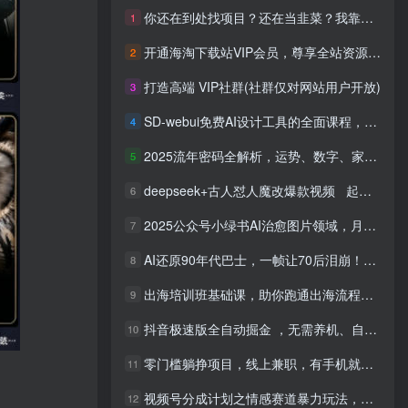
你还在到处找项目？还在当韭菜？我靠网创资源站一个月收入5万+，曾经我也是个失败者。
1
开通海淘下载站VIP会员，尊享全站资源免费下载，享80%的推广提成！！【限时五折优惠】
2
打造高端 VIP社群(社群仅对网站用户开放)
3
SD-webui免费AI设计工具的全面课程，涵盖从软件安装到高级应用的全流程
4
2025流年密码全解析，运势、数字、家庭三位一体
5
deepseek+古人怼人魔改爆款视频 起号快 爆款多 每天五分钟 变现路子非常广 日入四位数 小白 宝妈 上班族副业 都可以轻松闭眼搞钱
6
2025公众号小绿书AI治愈图片领域，月入过W，蓝海赛道【附工具+指令】
7
AI还原90年代巴士，一帧让70后泪崩！播放量碾压90%怀旧号，每天10分钟，日入4位数
8
出海培训班基础课，助你跑通出海流程，实战案例拆解，含 TikTok 榜单资源
9
抖音极速版全自动掘金 ，无需养机、自动化不封号，全程脱离人工，全自动运行【揭秘】
10
零门槛躺挣项目，线上兼职，有手机就能做 一小时稳挣50+，识字就能玩【揭秘】
11
视频号分成计划之情感赛道暴力玩法，可批量操作，保姆级教学
12