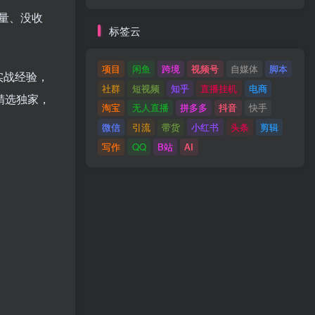
量、没收
标签云
项目
闲鱼
跨境
视频号
自媒体
脚本
实战经验，
社群
短视频
知乎
直播挂机
电商
精选独家，
淘宝
无人直播
拼多多
抖音
快手
微信
引流
带货
小红书
头条
剪辑
写作
QQ
B站
AI