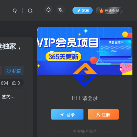
发布
开通会员
选独家，
私信
894
3
抖音40W粉丝知识科普博主实战教学｜从选题、文案、素材、剪辑全流程，签约抖音精选独家，单条收益1k+
HI！请登录
登录
注册
社交账号登录