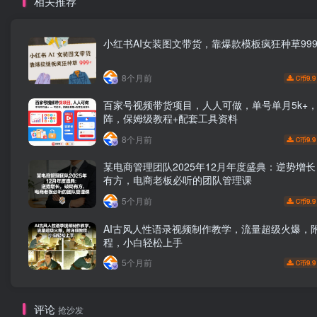
相关推荐
小红书AI女装图文带货，靠爆款模板疯狂种草999
8个月前
9.9
C币
百家号视频带货项目，人人可做，单号单月5k+
阵，保姆级教程+配套工具资料
8个月前
9.9
C币
某电商管理团队2025年12月年度盛典：逆势增
有方，电商老板必听的团队管理课
5个月前
9.9
C币
AI古风人性语录视频制作教学，流量超级火爆，
程，小白轻松上手
5个月前
9.9
C币
评论
抢沙发