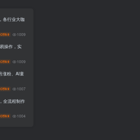
，各行业大咖
1009
9.9
C币
单易操作，实
1009
9.9
C币
涨粉、AI童
1007
9.9
C币
+，全流程制作
1004
9.9
C币