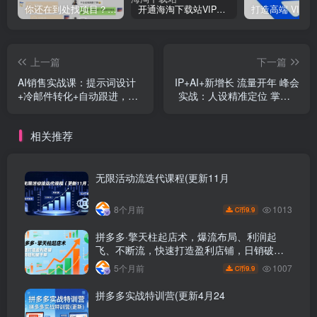
你还在到处找项目？还在当韭菜？我靠网创资源站一个月收入5万+，曾经我也是个失败者。
开通海淘下载站VIP会员，尊享全站资源免费下载，享80%的推广提成！！【限时五折优惠】
上一篇
下一篇
AI销售实战课：提示词设计
IP+AI+新增长 流量开年 峰会
+冷邮件转化+自动跟进，
实战：人设精准定位 掌握AI
CRM无缝同步提升成交率
技能抢占新时代流量风口
相关推荐
无限活动流迭代课程(更新11月
1013
8个月前
9.9
C币
拼多多·擎天柱起店术，爆流布局、利润起
飞、不断流，快速打造盈利店铺，日销破千
单(更新
1007
5个月前
9.9
C币
拼多多实战特训营(更新4月24