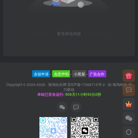
暂无评论内容
友链申请
-
免责声明
-
小黑屋
-
广告合作
Copyright © 2024-2026 ·
海淘站长网 苏ICP备17068715号-2
· 由
海淘科技
强
力驱动.
本站已安全运行:
908天11小时45分3秒