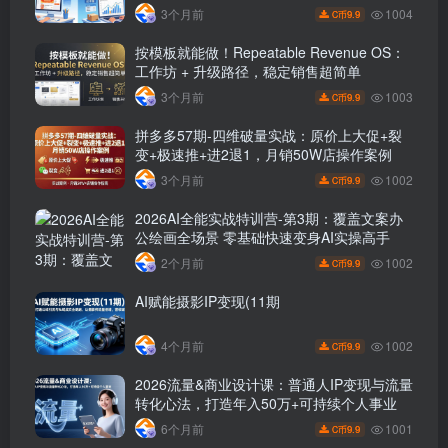
1004
3个月前
9.9
C币
按模板就能做！Repeatable Revenue OS：
工作坊 + 升级路径，稳定销售超简单
1003
3个月前
9.9
C币
拼多多57期-四维破量实战：原价上大促+裂
变+极速推+进2退1，月销50W店操作案例
1002
3个月前
9.9
C币
2026AI全能实战特训营-第3期：覆盖文案办
公绘画全场景 零基础快速变身AI实操高手
1002
2个月前
9.9
C币
AI赋能摄影IP变现(11期
1002
4个月前
9.9
C币
2026流量&商业设计课：普通人IP变现与流量
转化心法，打造年入50万+可持续个人事业
1001
6个月前
9.9
C币