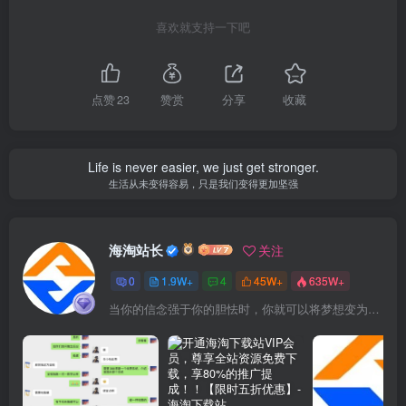
喜欢就支持一下吧
点赞
23
赞赏
分享
收藏
Life is never easier, we just get stronger.
生活从未变得容易，只是我们变得更加坚强
海淘站长
关注
0
1.9W+
4
45W+
635W+
当你的信念强于你的胆怯时，你就可以将梦想变为现实了