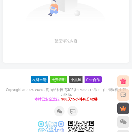
暂无评论内容
友链申请
-
免责声明
-
小黑屋
-
广告合作
Copyright © 2024-2026 ·
海淘站长网 苏ICP备17068715号-2
· 由
海淘科技
强
力驱动.
本站已安全运行:
908天15小时46分43秒