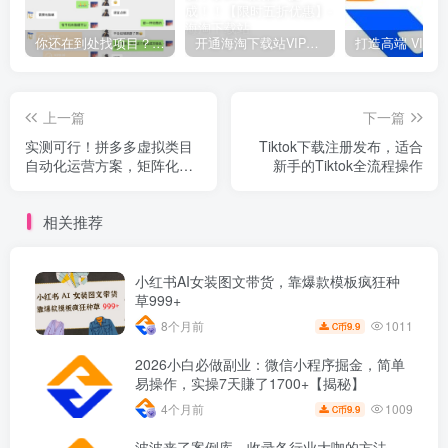
你还在到处找项目？还在当韭菜？我靠网创资源站一个月收入5万+，曾经我也是个失败者。
开通海淘下载站VIP会员，尊享全站资源免费下载，享80%的推广提成！！【限时五折优惠】
上一篇
下一篇
实测可行！拼多多虚拟类目
Tiktok下载注册发布，适合
自动化运营方案，矩阵化布
新手的Tiktok全流程操作
局打造持续性被动收入，日
1K+【揭秘】
相关推荐
小红书AI女装图文带货，靠爆款模板疯狂种
草999+
1011
8个月前
9.9
C币
2026小白必做副业：微信小程序掘金，简单
易操作，实操7天賺了1700+【揭秘】
1009
4个月前
9.9
C币
波波来了案例库，收录各行业大咖的方法