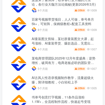
论，各行业大咖方法论揭秘(更新2026年3月)
1009
4个月前
9.9
C币
百家号视频带货项目，人人可做，单号单月
5k+，可矩阵，保姆级教程+配套工具资料
1009
8个月前
9.9
C币
AI童装图文剪辑，某社群童装图文大课，起
号涨粉、AI童装带货、爆款选品，无需出镜
和拍摄
1007
4个月前
9.9
C币
某电商管理团队2025年12月年度盛典：逆势
增长，破局有方，电商老板必听的团队管理
课
1007
5个月前
9.9
C币
AI古风人性语录视频制作教学，流量超级火
爆，附详细教程，小白轻松上手
1005
5个月前
9.9
C币
书单号创意打字视频，11条作品涨粉
1.1W+，全流程制作流程，快速起号变现