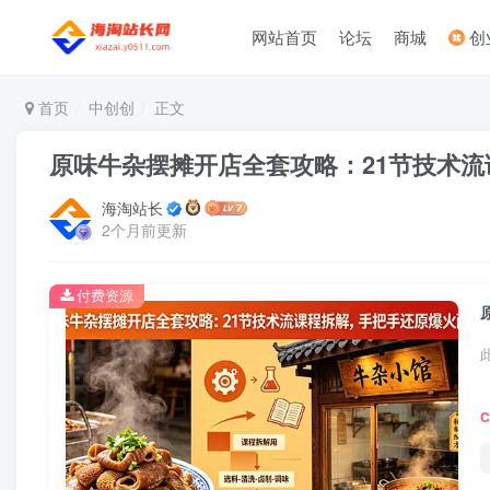
网站首页
论坛
商城
创
首页
中创创
正文
原味牛杂摆摊开店全套攻略：21节技术
海淘站长
2个月前更新
付费资源