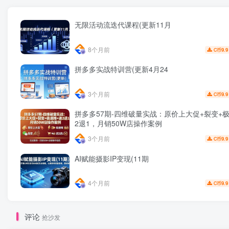
无限活动流迭代课程(更新11月
8个月前
9.9
C币
拼多多实战特训营(更新4月24
3个月前
9.9
C币
拼多多57期-四维破量实战：原价上大促+裂变+
2退1，月销50W店操作案例
3个月前
9.9
C币
AI赋能摄影IP变现(11期
4个月前
9.9
C币
评论
抢沙发