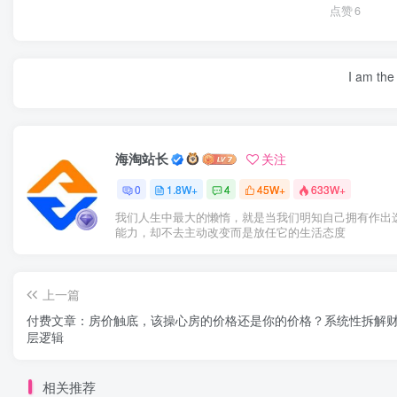
点赞
6
I am the 
海淘站长
关注
0
1.8W+
4
45W+
633W+
我们人生中最大的懒惰，就是当我们明知自己拥有作出
能力，却不去主动改变而是放任它的生活态度
上一篇
付费文章：房价触底，该操心房的价格还是你的价格？系统性拆解
层逻辑
相关推荐