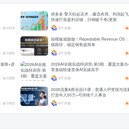
拼多多·擎天柱起店术，爆流布局、利润起
快速打造盈利店铺，日销破千单(更新
1013
5个月前
按模板就能做！Repeatable Revenue OS
级路径，稳定销售超简单
1004
3个月前
极速推+进
2026AI全能实战特训营-第3期：覆盖文案
零基础快速变身AI实操高手
1002
2个月前
2026流量&商业设计课：普通人IP变现与
打造年入50万+可持续个人事业
1002
6个月前