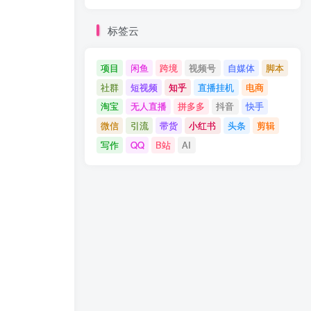
标签云
项目
闲鱼
跨境
视频号
自媒体
脚本
社群
短视频
知乎
直播挂机
电商
淘宝
无人直播
拼多多
抖音
快手
微信
引流
带货
小红书
头条
剪辑
写作
QQ
B站
AI