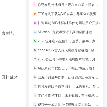
你还在到处找项目？还在当韭菜？我靠网创资源站一个月收入5万+，曾经我也是个失败者。
1
开通海淘下载站VIP会员，尊享全站资源免费下载，享80%的推广提成！！【限时五折优惠】
2
打造高端 VIP社群(社群仅对网站用户开放)
3
SD-webui免费AI设计工具的全面课程，涵盖从软件安装到高级应用的全流程
4
、食材加
2025流年密码全解析，运势、数字、家庭三位一体
5
deepseek+古人怼人魔改爆款视频 起号快 爆款多 每天五分钟 变现路子非常广 日入四位数 小白 宝妈 上班族副业 都可以轻松闭眼搞钱
6
2025公众号小绿书AI治愈图片领域，月入过W，蓝海赛道【附工具+指令】
7
AI还原90年代巴士，一帧让70后泪崩！播放量碾压90%怀旧号，每天10分钟，日入4位数
8
，原料成本
出海培训班基础课，助你跑通出海流程，实战案例拆解，含 TikTok 榜单资源
9
抖音极速版全自动掘金 ，无需养机、自动化不封号，全程脱离人工，全自动运行【揭秘】
10
零门槛躺挣项目，线上兼职，有手机就能做 一小时稳挣50+，识字就能玩【揭秘】
11
视频号分成计划之情感赛道暴力玩法，可批量操作，保姆级教学
12