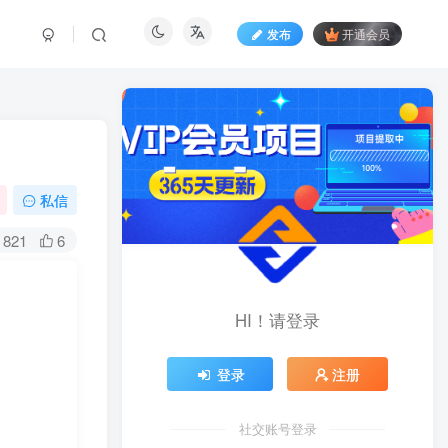
发布
开通会员
私信
821
6
HI！请登录
登录
注册
社交账号登录