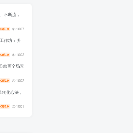
飞、不断流，
1007
9.9
C币
：工作坊 + 升
1003
9.9
C币
办公绘画全场景
1002
9.9
C币
流量转化心法，
1001
9.9
C币