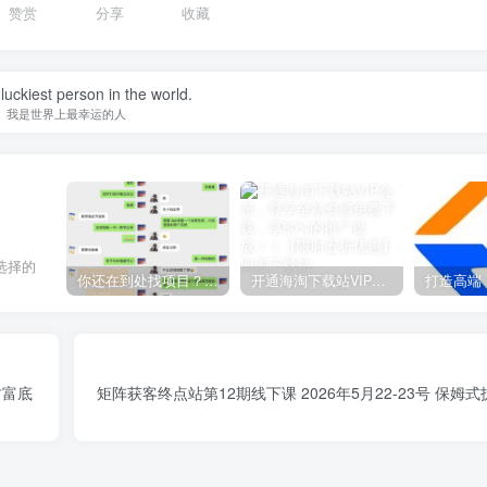
赞赏
分享
收藏
luckiest person in the world.
我是世界上最幸运的人
选择的
你还在到处找项目？还在当韭菜？我靠网创资源站一个月收入5万+，曾经我也是个失败者。
开通海淘下载站VIP会员，尊享全站资源免费下载，享80%的推广提成！！【限时五折优惠】
财富底
矩阵获客终点站第12期线下课 2026年5月22-23号 保姆