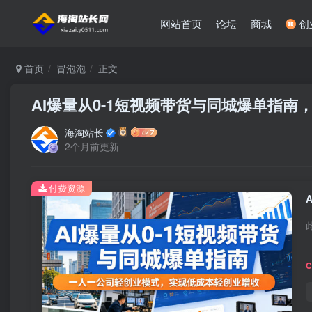
网站首页
论坛
商城
创
首页
冒泡泡
正文
AI爆量从0-1短视频带货与同城爆单指
海淘站长
2个月前更新
付费资源