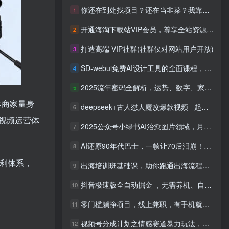
你还在到处找项目？还在当韭菜？我靠网创资源站一个月收入5万+，曾经我也是个失败者。
1
开通海淘下载站VIP会员，尊享全站资源免费下载，享80%的推广提成！！【限时五折优惠】
2
打造高端 VIP社群(社群仅对网站用户开放)
3
SD-webui免费AI设计工具的全面课程，涵盖从软件安装到高级应用的全流程
4
2025流年密码全解析，运势、数字、家庭三位一体
5
体商家量身
deepseek+古人怼人魔改爆款视频 起号快 爆款多 每天五分钟 变现路子非常广 日入四位数 小白 宝妈 上班族副业 都可以轻松闭眼搞钱
6
视频运营体
2025公众号小绿书AI治愈图片领域，月入过W，蓝海赛道【附工具+指令】
7
AI还原90年代巴士，一帧让70后泪崩！播放量碾压90%怀旧号，每天10分钟，日入4位数
8
利体系，
出海培训班基础课，助你跑通出海流程，实战案例拆解，含 TikTok 榜单资源
9
抖音极速版全自动掘金 ，无需养机、自动化不封号，全程脱离人工，全自动运行【揭秘】
10
零门槛躺挣项目，线上兼职，有手机就能做 一小时稳挣50+，识字就能玩【揭秘】
11
视频号分成计划之情感赛道暴力玩法，可批量操作，保姆级教学
12