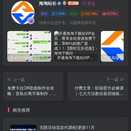
海淘站长
关注
0
1.9W+
4
45.1W+
637W+
没有什么过不去，只是再也回不去
你还在到处找项目？还在当韭菜？我靠网创资源站一个月收入5万+，曾经我也是个失败者。
开通海淘下载站VIP会员，尊享全站资源免费下载，享80%的推广提成！！【限时五折优惠】
上一篇
下一篇
免费卡拉OK歌曲制作全攻
付费文章：职场晋升必修课
略：音轨分离字幕制作，零
｜七大方法教你基层锤炼领
基础快速做出专业K歌视频
导力，快速脱颖而出
相关推荐
无限活动流迭代课程(更新11月