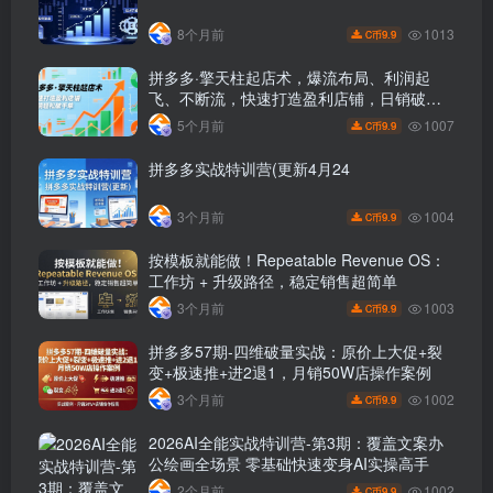
1013
8个月前
9.9
C币
拼多多·擎天柱起店术，爆流布局、利润起
飞、不断流，快速打造盈利店铺，日销破千
单(更新
1007
5个月前
9.9
C币
拼多多实战特训营(更新4月24
1004
3个月前
9.9
C币
按模板就能做！Repeatable Revenue OS：
工作坊 + 升级路径，稳定销售超简单
1003
3个月前
9.9
C币
拼多多57期-四维破量实战：原价上大促+裂
变+极速推+进2退1，月销50W店操作案例
1002
3个月前
9.9
C币
2026AI全能实战特训营-第3期：覆盖文案办
公绘画全场景 零基础快速变身AI实操高手
1002
2个月前
9.9
C币