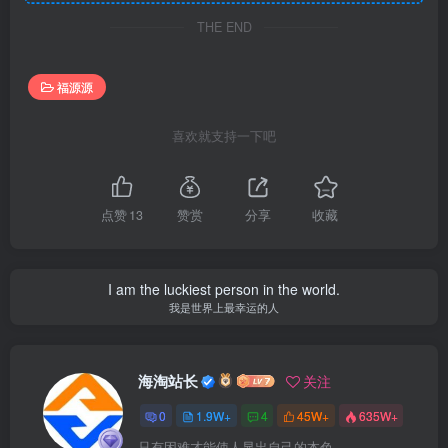
THE END
福源源
喜欢就支持一下吧
点赞
13
赞赏
分享
收藏
I am the luckiest person in the world.
我是世界上最幸运的人
海淘站长
关注
0
1.9W+
4
45W+
635W+
只有困难才能使人显出自己的本色