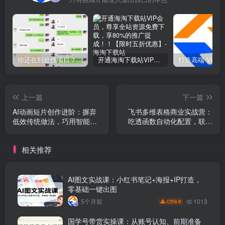
你还在到处找项目？还在当韭菜？我靠网创资源站一个月收入5万+，曾经我也是个失败者。
开通海淘下载站VIP会员，尊享全站资源免费下载，享80%的推广提成！！【限时五折优惠】
上一篇
下一篇
AI动画短片创作进阶：摒弃
飞书多维表格商业实战营：
低效传统做法，巧用智能技
吃透函数自动化配置，联动
法打造电影级质感短视频作
机器人工作流解锁多元变现
品
模式
相关推荐
AI图文实战课：小红书笔记+海报+IP打造，
零基础一键出图
1013
5个月前
9.9
C币
国学号带货实操课：从账号认知、前期准备