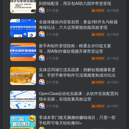
到剪辑配音，用豆包AI助力国学带货变现
1006
3个月前
9.9
C币
全媒体爆款内容策划营：黄金3秒开头与标题
海报玩法，六大运营硬核技能高效变现
1005
1个月前
9.9
C币
新手AI创作变现指南：精通去水印提文案
等，用AI制作爆款视频开展带货运营
1002
1个月前
9.9
C币
实体店同城引流实战课：拆解短视频爆客逻
辑，手把手教学制作引流视频复制成功玩法
1001
2个月前
9.9
C币
OpenClaw自动化实操课：从软件安装配置到
指令实操，实现批量高效运营
1001
1个月前
9.9
C币
零成本零门槛无脑搬砖赚钱项目，只需一部
手机即可每天轻松撸50+