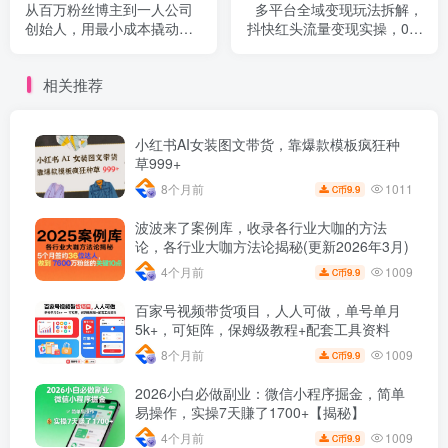
从百万粉丝博主到一人公司
多平台全域变现玩法拆解，
创始人，用最小成本撬动更
抖快红头流量变现实操，0粉
大商业价值
零基础变现
相关推荐
小红书AI女装图文带货，靠爆款模板疯狂种
草999+
1011
8个月前
9.9
C币
波波来了案例库，收录各行业大咖的方法
论，各行业大咖方法论揭秘(更新2026年3月)
1009
4个月前
9.9
C币
百家号视频带货项目，人人可做，单号单月
5k+，可矩阵，保姆级教程+配套工具资料
1009
8个月前
9.9
C币
2026小白必做副业：微信小程序掘金，简单
易操作，实操7天賺了1700+【揭秘】
1009
4个月前
9.9
C币