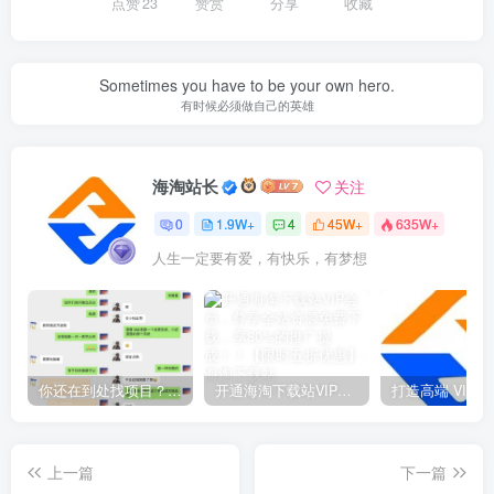
点赞
23
赞赏
分享
收藏
Sometimes you have to be your own hero.
有时候必须做自己的英雄
海淘站长
关注
0
1.9W+
4
45W+
635W+
人生一定要有爱，有快乐，有梦想
你还在到处找项目？还在当韭菜？我靠网创资源站一个月收入5万+，曾经我也是个失败者。
开通海淘下载站VIP会员，尊享全站资源免费下载，享80%的推广提成！！【限时五折优惠】
上一篇
下一篇