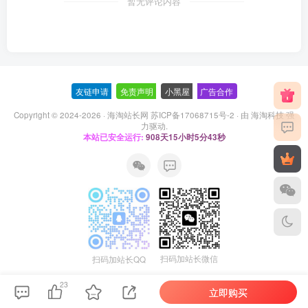
暂无评论内容
友链申请
-
免责声明
-
小黑屋
-
广告合作
Copyright © 2024-2026 ·
海淘站长网 苏ICP备17068715号-2
· 由
海淘科技
强
力驱动.
本站已安全运行:
908天15小时5分43秒
扫码加站长微信
扫码加站长QQ
23
立即购买