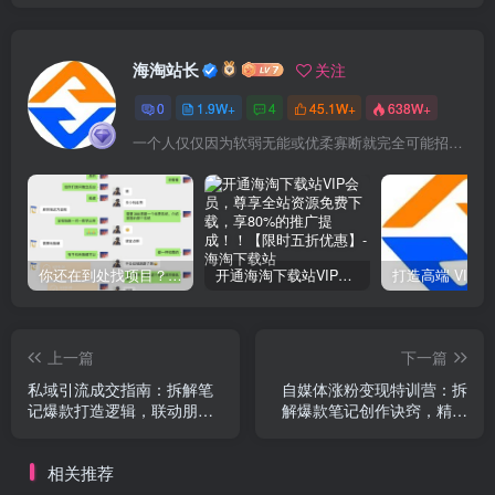
海淘站长
关注
0
1.9W+
4
45.1W+
638W+
一个人仅仅因为软弱无能或优柔寡断就完全可能招致痛苦
你还在到处找项目？还在当韭菜？我靠网创资源站一个月收入5万+，曾经我也是个失败者。
开通海淘下载站VIP会员，尊享全站资源免费下载，享80%的推广提成！！【限时五折优惠】
上一篇
下一篇
私域引流成交指南：拆解笔
自媒体涨粉变现特训营：拆
记爆款打造逻辑，联动朋友
解爆款笔记创作诀窍，精通
圈运营实现精准获客转化
Vlog摄制与朋友圈美工高效
引流获客
相关推荐