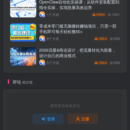
OpenClaw自动化实操课：从软件安装配置到
指令实操，实现批量高效运营
1001
1个月前
9.9
C币
零成本零门槛无脑搬砖赚钱项目，只需一部
手机即可每天轻松撸50+
999
8个月前
9.9
C币
2026流量&商业设计，把流量转化为留量，
设计自己的商业模式
998
5个月前
9.9
C币
评论
抢沙发
请登录后发表评论
登录
注册