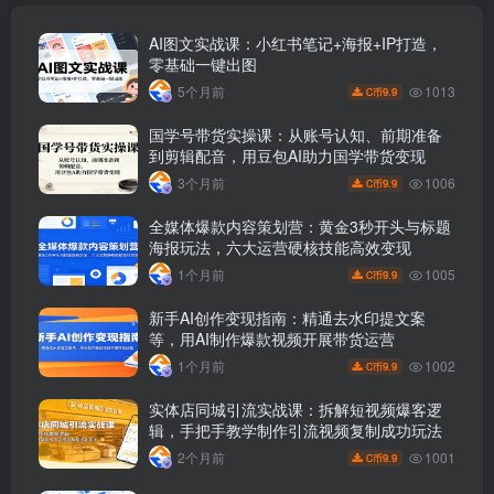
AI图文实战课：小红书笔记+海报+IP打造，
零基础一键出图
1013
5个月前
9.9
C币
国学号带货实操课：从账号认知、前期准备
到剪辑配音，用豆包AI助力国学带货变现
1006
3个月前
9.9
C币
全媒体爆款内容策划营：黄金3秒开头与标题
海报玩法，六大运营硬核技能高效变现
1005
1个月前
9.9
C币
新手AI创作变现指南：精通去水印提文案
等，用AI制作爆款视频开展带货运营
1002
1个月前
9.9
C币
实体店同城引流实战课：拆解短视频爆客逻
辑，手把手教学制作引流视频复制成功玩法
1001
2个月前
9.9
C币