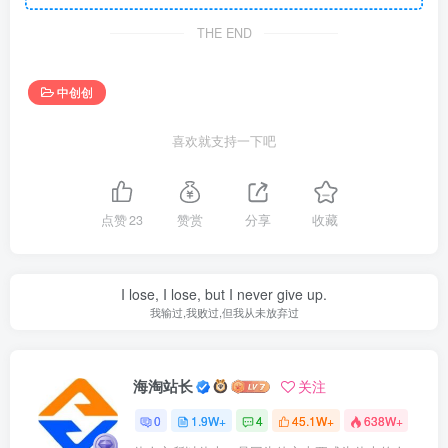
THE END
中创创
喜欢就支持一下吧
点赞
23
赞赏
分享
收藏
I lose, I lose, but I never give up.
我输过,我败过,但我从未放弃过
海淘站长
关注
0
1.9W+
4
45.1W+
638W+