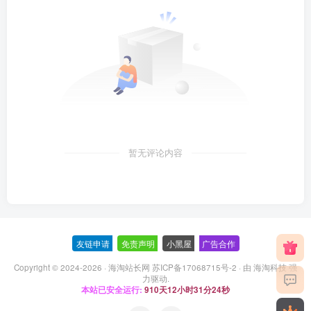
暂无评论内容
友链申请
-
免责声明
-
小黑屋
-
广告合作
Copyright © 2024-2026 ·
海淘站长网 苏ICP备17068715号-2
· 由
海淘科技
强
力驱动.
本站已安全运行:
910天12小时31分24秒