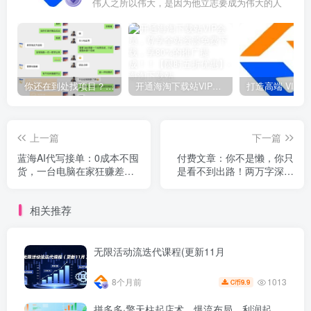
伟人之所以伟大，是因为他立志要成为伟大的人
你还在到处找项目？还在当韭菜？我靠网创资源站一个月收入5万+，曾经我也是个失败者。
开通海淘下载站VIP会员，尊享全站资源免费下载，享80%的推广提成！！【限时五折优惠】
上一篇
下一篇
蓝海AI代写接单：0成本不囤
付费文章：你不是懒，你只
货，一台电脑在家狂赚差价
是看不到出路！两万字深度
【实操复盘】
拆解，打破学习工作赚钱死
循环
相关推荐
无限活动流迭代课程(更新11月
1013
8个月前
9.9
C币
拼多多·擎天柱起店术，爆流布局、利润起