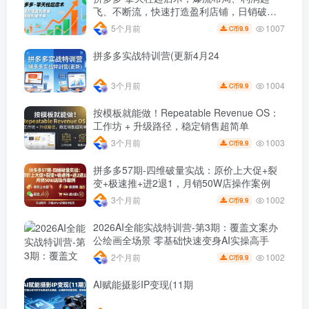
飞、不断流，快速打造盈利店铺，日销破千
单(更新
1007
5个月前
9.9
C币
拼多多实战特训营(更新4月24
1004
3个月前
9.9
C币
按模板就能做！Repeatable Revenue OS：
工作坊 + 升级路径，稳定销售超简单
1003
3个月前
9.9
C币
拼多多57期-四维破量实战：原价上大促+裂
变+极速推+进2退1，月销50W店操作案例
1002
3个月前
9.9
C币
2026AI全能实战特训营-第3期：覆盖文案办
公绘画全场景 零基础快速变身AI实操高手
1002
2个月前
9.9
C币
AI赋能摄影IP变现(11期