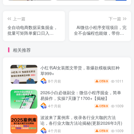
上一篇
下一篇
全自动电商数据采集掘金，
AI微信小程序变现项目，完
批量可矩阵单窗口日入
全不会编程也能做，带你从0
30+，无需云机一台电脑开
到1，日入1k+，真正的睡后
干【揭秘】
收入(完结)
相关推荐
小红书AI女装图文带货，靠爆款模板疯狂种
草999+
1011
8个月前
9.9
C币
2026小白必做副业：微信小程序掘金，简单
易操作，实操7天賺了1700+【揭秘】
1009
4个月前
9.9
C币
波波来了案例库，收录各行业大咖的方法
论，各行业大咖方法论揭秘(更新2026年3月)
1009
4个月前
9.9
C币