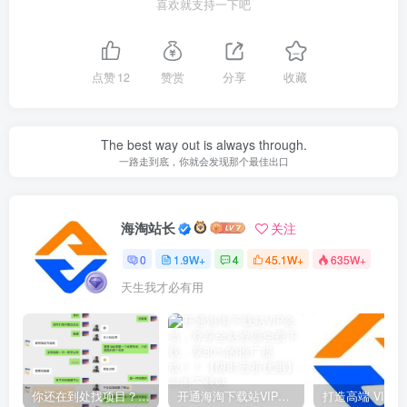
喜欢就支持一下吧
点赞
12
赞赏
分享
收藏
The best way out is always through.
一路走到底，你就会发现那个最佳出口
海淘站长
关注
0
1.9W+
4
45.1W+
635W+
天生我才必有用
你还在到处找项目？还在当韭菜？我靠网创资源站一个月收入5万+，曾经我也是个失败者。
开通海淘下载站VIP会员，尊享全站资源免费下载，享80%的推广提成！！【限时五折优惠】