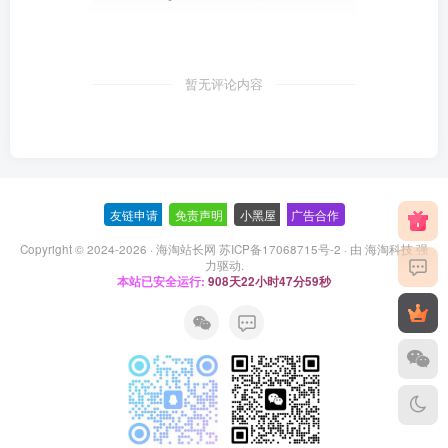
暂无评论内容
友链申请
-
免责声明
-
小黑屋
-
广告合作
Copyright © 2024-2026 ·
海淘站长网 苏ICP备17068715号-2
· 由
海淘科技
强
力驱动.
本站已安全运行:
908天22小时47分59秒