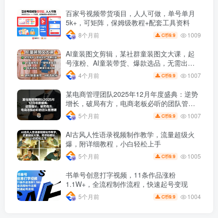
百家号视频带货项目，人人可做，单号单月
5k+，可矩阵，保姆级教程+配套工具资料
1009
8个月前
9.9
C币
AI童装图文剪辑，某社群童装图文大课，起
号涨粉、AI童装带货、爆款选品，无需出镜
和拍摄
1007
4个月前
9.9
C币
某电商管理团队2025年12月年度盛典：逆势
增长，破局有方，电商老板必听的团队管理
课
1007
5个月前
9.9
C币
AI古风人性语录视频制作教学，流量超级火
爆，附详细教程，小白轻松上手
1005
5个月前
9.9
C币
书单号创意打字视频，11条作品涨粉
1.1W+，全流程制作流程，快速起号变现
1004
5个月前
9.9
C币