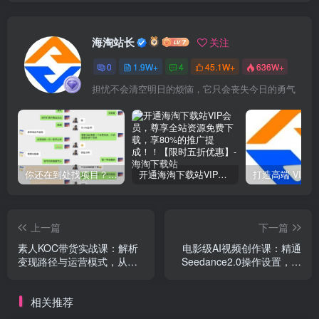
海淘站长
关注
0
1.9W+
4
45.1W+
636W+
担忧不会清空明日的烦恼，它只会丧失今日的勇气
你还在到处找项目？还在当韭菜？我靠网创资源站一个月收入5万+，曾经我也是个失败者。
开通海淘下载站VIP会员，尊享全站资源免费下载，享80%的推广提成！！【限时五折优惠】
上一篇
下一篇
素人KOC带货实战课：解析
电影级AI视频创作课：精通
变现路径与运营模式，从起
Seedance2.0操作设置，多
号选品到投流实现稳步出单
镜头成片、角色统一与音画
叙事制作
相关推荐