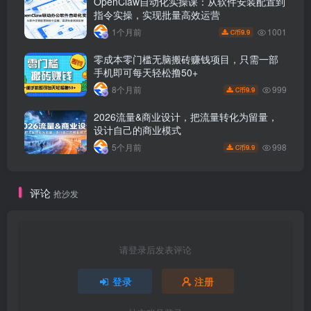
OpenClaw自动化实操课：从软件安装配置到
指令实操，实现批量高效运营
1001
1个月前
9.9
C币
零成本零门槛无脑搬砖赚钱项目，只需一部
手机即可每天轻松撸50+
999
8个月前
9.9
C币
2026流量&商业设计，把流量转化为留量，
设计自己的商业模式
998
5个月前
9.9
C币
评论
抢沙发
请登录后发表评论
登录
注册