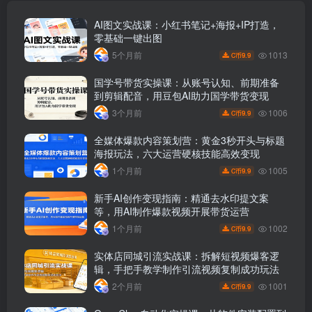
AI图文实战课：小红书笔记+海报+IP打造，
零基础一键出图
1013
5个月前
9.9
C币
国学号带货实操课：从账号认知、前期准备
到剪辑配音，用豆包AI助力国学带货变现
1006
3个月前
9.9
C币
全媒体爆款内容策划营：黄金3秒开头与标题
海报玩法，六大运营硬核技能高效变现
1005
1个月前
9.9
C币
新手AI创作变现指南：精通去水印提文案
等，用AI制作爆款视频开展带货运营
1002
1个月前
9.9
C币
实体店同城引流实战课：拆解短视频爆客逻
辑，手把手教学制作引流视频复制成功玩法
1001
2个月前
9.9
C币