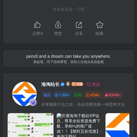
喜欢就支持一下吧
点赞
6
赞赏
分享
收藏
pencil and a dream can take you anywhere.
拿起笔，写下你的梦想，你的人生就从此刻起航
海淘站长
关注
0
1.9W+
4
45W+
634W+
在掌握新方法之前，你必须要先换一种思考方法