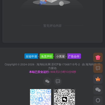
暂无评论内容
友链申请
-
免责声明
-
小黑屋
-
广告合作
Copyright © 2024-2026 ·
海淘站长网 苏ICP备17068715号-2
· 由
海淘科技
强
力驱动.
本站已安全运行:
908天2小时13分9秒