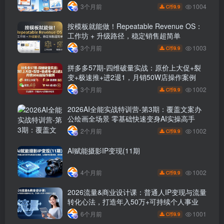
1004
3个月前
9.9
C币
按模板就能做！Repeatable Revenue OS：
工作坊 + 升级路径，稳定销售超简单
1003
3个月前
9.9
C币
拼多多57期-四维破量实战：原价上大促+裂
变+极速推+进2退1，月销50W店操作案例
1002
3个月前
9.9
C币
2026AI全能实战特训营-第3期：覆盖文案办
公绘画全场景 零基础快速变身AI实操高手
1002
2个月前
9.9
C币
AI赋能摄影IP变现(11期
1002
4个月前
9.9
C币
2026流量&商业设计课：普通人IP变现与流量
转化心法，打造年入50万+可持续个人事业
1001
6个月前
9.9
C币