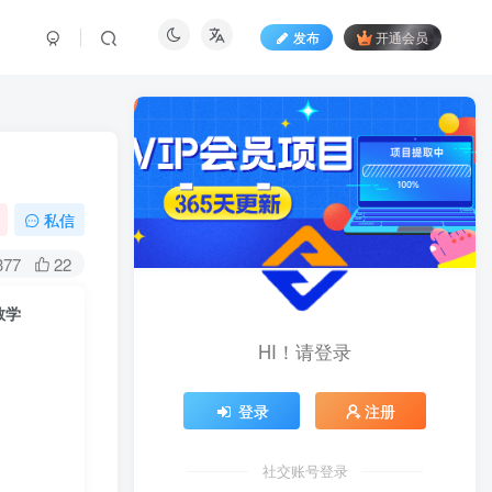
发布
开通会员
私信
377
22
教学
HI！请登录
登录
注册
社交账号登录