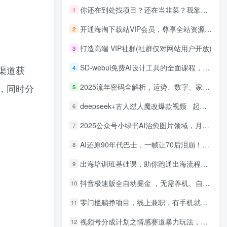
你还在到处找项目？还在当韭菜？我靠网创资源站一个月收入5万+，曾经我也是个失败者。
1
开通海淘下载站VIP会员，尊享全站资源免费下载，享80%的推广提成！！【限时五折优惠】
2
打造高端 VIP社群(社群仅对网站用户开放)
3
SD-webui免费AI设计工具的全面课程，涵盖从软件安装到高级应用的全流程
4
渠道获
2025流年密码全解析，运势、数字、家庭三位一体
，同时分
5
deepseek+古人怼人魔改爆款视频 起号快 爆款多 每天五分钟 变现路子非常广 日入四位数 小白 宝妈 上班族副业 都可以轻松闭眼搞钱
6
2025公众号小绿书AI治愈图片领域，月入过W，蓝海赛道【附工具+指令】
7
AI还原90年代巴士，一帧让70后泪崩！播放量碾压90%怀旧号，每天10分钟，日入4位数
8
出海培训班基础课，助你跑通出海流程，实战案例拆解，含 TikTok 榜单资源
9
抖音极速版全自动掘金 ，无需养机、自动化不封号，全程脱离人工，全自动运行【揭秘】
10
零门槛躺挣项目，线上兼职，有手机就能做 一小时稳挣50+，识字就能玩【揭秘】
11
视频号分成计划之情感赛道暴力玩法，可批量操作，保姆级教学
12