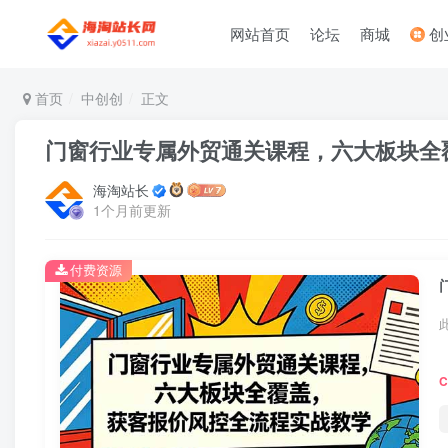
网站首页
论坛
商城
创
首页
中创创
正文
门窗行业专属外贸通关课程，六大板块全
海淘站长
1个月前更新
付费资源