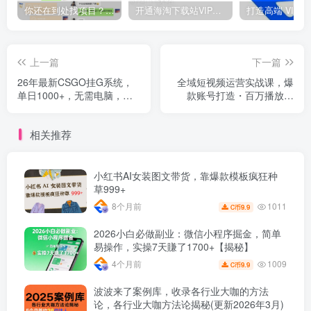
你还在到处找项目？还在当韭菜？我靠网创资源站一个月收入5万+，曾经我也是个失败者。
开通海淘下载站VIP会员，尊享全站资源免费下载，享80%的推广提成！！【限时五折优惠】
上一篇
下一篇
26年最新CSGO挂G系统，
全域短视频运营实战课，爆
单日1000+，无需电脑，无
款账号打造・百万播放剪
需养号，0基础可上手【揭
辑・选品爆单・AI提效・出
秘】
海掘金，从0到1全落地教程
相关推荐
小红书AI女装图文带货，靠爆款模板疯狂种
草999+
1011
8个月前
9.9
C币
2026小白必做副业：微信小程序掘金，简单
易操作，实操7天賺了1700+【揭秘】
1009
4个月前
9.9
C币
波波来了案例库，收录各行业大咖的方法
论，各行业大咖方法论揭秘(更新2026年3月)