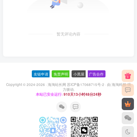
暂无评论内容
友链申请
-
免责声明
-
小黑屋
-
广告合作
Copyright © 2024-2026 ·
海淘站长网 苏ICP备17068715号-2
· 由
海淘科技
强
力驱动.
本站已安全运行:
910天13小时48分24秒