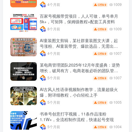
1009
4个月前
9.9
C币
百家号视频带货项目，人人可做，单号单月
5k+，可矩阵，保姆级教程+配套工具资料
1009
8个月前
9.9
C币
AI童装图文剪辑，某社群童装图文大课，起
号涨粉、AI童装带货、爆款选品，无需出镜
和拍摄
1007
4个月前
9.9
C币
某电商管理团队2025年12月年度盛典：逆势
增长，破局有方，电商老板必听的团队管理
课
1007
5个月前
9.9
C币
AI古风人性语录视频制作教学，流量超级火
爆，附详细教程，小白轻松上手
1005
5个月前
9.9
C币
书单号创意打字视频，11条作品涨粉
1.1W+，全流程制作流程，快速起号变现
1004
5个月前
9.9
C币