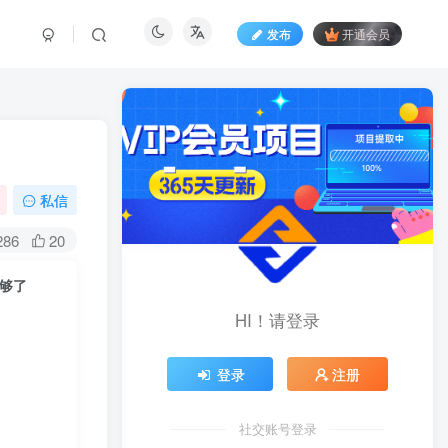
发布
开通会员
私信
286
20
够了
HI！请登录
登录
注册
社交账号登录