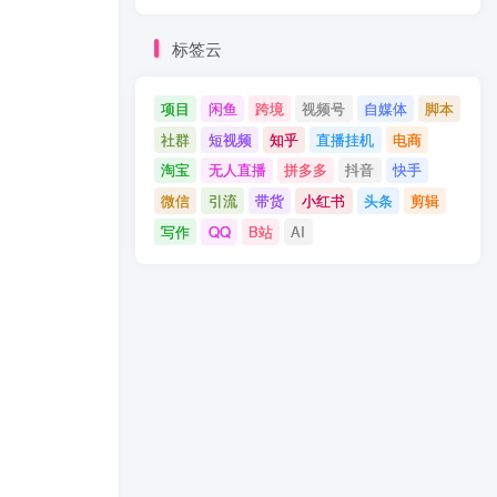
标签云
项目
闲鱼
跨境
视频号
自媒体
脚本
社群
短视频
知乎
直播挂机
电商
淘宝
无人直播
拼多多
抖音
快手
微信
引流
带货
小红书
头条
剪辑
写作
QQ
B站
AI