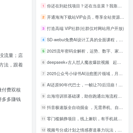
你还在到处找项目？还在当韭菜？我靠网创资源站一个月收入5万+，曾经我也是个失败者。
1
开通海淘下载站VIP会员，尊享全站资源免费下载，享80%的推广提成！！【限时五折优惠】
2
打造高端 VIP社群(社群仅对网站用户开放)
3
SD-webui免费AI设计工具的全面课程，涵盖从软件安装到高级应用的全流程
4
2025流年密码全解析，运势、数字、家庭三位一体
5
没流量；店
deepseek+古人怼人魔改爆款视频 起号快 爆款多 每天五分钟 变现路子非常广 日入四位数 小白 宝妈 上班族副业 都可以轻松闭眼搞钱
6
方法，跟着
2025公众号小绿书AI治愈图片领域，月入过W，蓝海赛道【附工具+指令】
7
AI还原90年代巴士，一帧让70后泪崩！播放量碾压90%怀旧号，每天10分钟，日入4位数
8
微付费双核
出海培训班基础课，助你跑通出海流程，实战案例拆解，含 TikTok 榜单资源
9
拼多多賺钱
抖音极速版全自动掘金 ，无需养机、自动化不封号，全程脱离人工，全自动运行【揭秘】
10
零门槛躺挣项目，线上兼职，有手机就能做 一小时稳挣50+，识字就能玩【揭秘】
11
视频号分成计划之情感赛道暴力玩法，可批量操作，保姆级教学
12