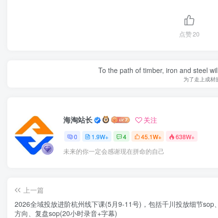
点赞
20
To the path of timber, iron and steel w
为了走上成材
海淘站长
关注
0
1.9W+
4
45.1W+
638W+
未来的你一定会感谢现在拼命的自己
上一篇
2026全域投放进阶杭州线下课(5月9-11号)，包括千川投放细节sop
方向、复盘sop(20小时录音+字幕)