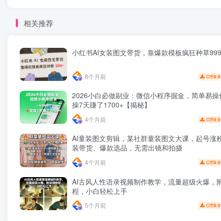
相关推荐
小红书AI女装图文带货，靠爆款模板疯狂种草999
8个月前
9.9
C币
2026小白必做副业：微信小程序掘金，简单易操
操7天賺了1700+【揭秘】
4个月前
9.9
C币
AI童装图文剪辑，某社群童装图文大课，起号涨粉
装带货、爆款选品，无需出镜和拍摄
4个月前
9.9
C币
AI古风人性语录视频制作教学，流量超级火爆，
程，小白轻松上手
5个月前
9.9
C币