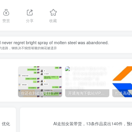
赞赏
分享
收藏
ill never regret bright spray of molten steel was abandoned.
的道路，钢铁决不惋惜璀璨的钢花被遗弃
你还在到处找项目？还在当韭菜？我靠网创资源站一个月收入5万+，曾经我也是个失败者。
开通海淘下载站VIP会员，尊享全站资源免费下载，享80%的推广提成！！【限时五折优惠】
、优化
AI走拍女装带货，13条作品卖出140件，预估