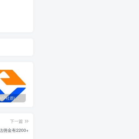
打造高端 VIP社群(社群仅对网站用户开放)
SD-webui免费AI设计工具的全面课程，涵盖从软件安装到高级应用的全流程
2025流年密码全解析，运势、数字、家庭三位一体
下一篇
佣金有2200+