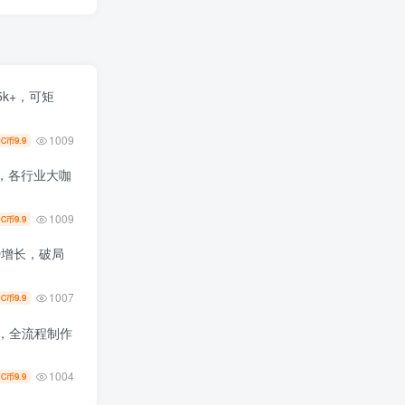
k+，可矩
1009
9.9
C币
，各行业大咖
1009
9.9
C币
势增长，破局
1007
9.9
C币
+，全流程制作
1004
9.9
C币