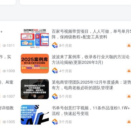
+
百家号视频带货项目，人人可做，单号单月5
阵，保姆级教程+配套工具资料
1011
8个月前
作，实
波波来了案例库，收录各行业大咖的方法论
方法论揭秘(更新2026年3月)
1009
4个月前
、AI童
某电商管理团队2025年12月年度盛典：逆
有方，电商老板必听的团队管理课
1007
5个月前
附详细教
书单号创意打字视频，11条作品涨粉1.1W
流程，快速起号变现
1005
5个月前