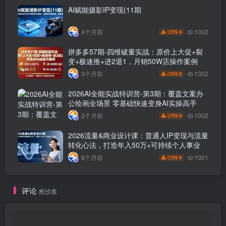
AI赋能摄影IP变现(11期
1002
4个月前
9.9
C币
拼多多57期-四维破量实战：原价上大促+裂
变+极速推+进2退1，月销50W店操作案例
1002
3个月前
9.9
C币
2026AI全能实战特训营-第3期：覆盖文案办
公绘画全场景 零基础快速变身AI实操高手
1002
2个月前
9.9
C币
2026流量&商业设计课：普通人IP变现与流量
转化心法，打造年入50万+可持续个人事业
1001
6个月前
9.9
C币
评论
抢沙发