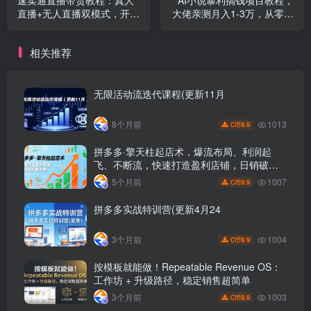
直播+无人直播双模式，开播
大佬亲测月入1-3万，从零教
准备手稿撰写营销设定全掌
学短故事创作与投稿变现全
握
套玩法
相关推荐
无限活动流迭代课程(更新11月
1013
8个月前
9.9
C币
拼多多·擎天柱起店术，爆流布局、利润起
飞、不断流，快速打造盈利店铺，日销破千
单(更新
1007
5个月前
9.9
C币
拼多多实战特训营(更新4月24
1004
3个月前
9.9
C币
按模板就能做！Repeatable Revenue OS：
工作坊 + 升级路径，稳定销售超简单
1003
3个月前
9.9
C币