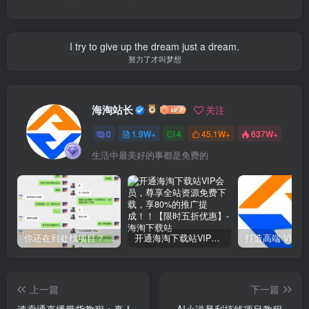
I try to give up the dream just a dream.
努力了才叫梦想
海淘站长
关注
0
1.9W+
4
45.1W+
637W+
生活中最美好的事都是免费的
你还在到处找项目？还在当韭菜？我靠网创资源站一个月收入5万+，曾经我也是个失败者。
开通海淘下载站VIP会员，尊享全站资源免费下载，享80%的推广提成！！【限时五折优惠】
上一篇
下一篇
速卖通直播带货教程：真人
AI小说暴利搞钱项目教程，