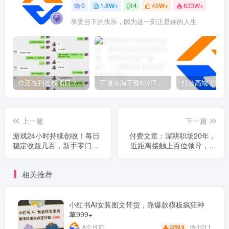
0
1.8W+
4
45W+
633W+
享受当下的快乐，因为这一刻正是你的人生
你还在到处找项目？还在当韭菜？我靠网创资源站一个月收入5万+，曾经我也是个失败者。
开通海淘下载站VIP会员，尊享全站资源免费下载，享80%的推广提成！！【限时五折优惠】
上一篇
下一篇
游戏24小时持续创收！每日
付费文章：深耕职场20年，
稳定收益几百，新手零门槛
近距离接触上百位领导，总
直接入局，碎片时间就能做
结普通人突破层级、提升能
【揭秘】
力、快速提拔的成长秘籍(全
相关推荐
网独家干货)
小红书AI女装图文带货，靠爆款模板疯狂种
草999+
1011
8个月前
9.9
C币