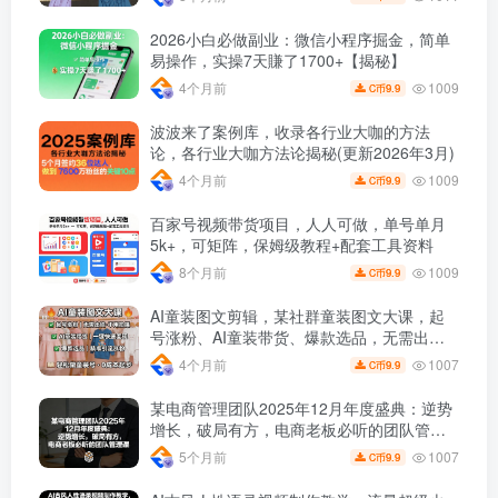
2026小白必做副业：微信小程序掘金，简单
易操作，实操7天賺了1700+【揭秘】
1009
4个月前
9.9
C币
波波来了案例库，收录各行业大咖的方法
论，各行业大咖方法论揭秘(更新2026年3月)
1009
4个月前
9.9
C币
百家号视频带货项目，人人可做，单号单月
5k+，可矩阵，保姆级教程+配套工具资料
1009
8个月前
9.9
C币
AI童装图文剪辑，某社群童装图文大课，起
号涨粉、AI童装带货、爆款选品，无需出镜
和拍摄
1007
4个月前
9.9
C币
某电商管理团队2025年12月年度盛典：逆势
增长，破局有方，电商老板必听的团队管理
课
1007
5个月前
9.9
C币