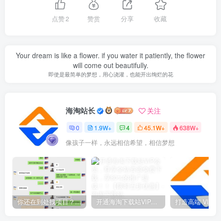
点赞
2
赞赏
分享
收藏
Your dream is like a flower. if you water it patiently, the flower
will come out beautifully.
即使是最简单的梦想，用心浇灌，也能开出绚烂的花
海淘站长
关注
0
1.9W+
4
45.1W+
638W+
像孩子一样，永远相信希望，相信梦想
你还在到处找项目？还在当韭菜？我靠网创资源站一个月收入5万+，曾经我也是个失败者。
开通海淘下载站VIP会员，尊享全站资源免费下载，享80%的推广提成！！【限时五折优惠】