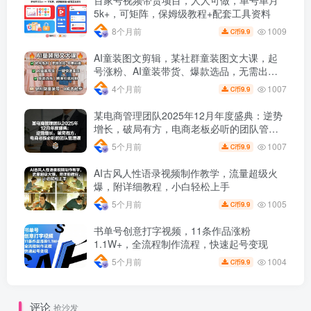
百家号视频带货项目，人人可做，单号单月
5k+，可矩阵，保姆级教程+配套工具资料
1009
8个月前
9.9
C币
AI童装图文剪辑，某社群童装图文大课，起
号涨粉、AI童装带货、爆款选品，无需出镜
和拍摄
1007
4个月前
9.9
C币
某电商管理团队2025年12月年度盛典：逆势
增长，破局有方，电商老板必听的团队管理
课
1007
5个月前
9.9
C币
AI古风人性语录视频制作教学，流量超级火
爆，附详细教程，小白轻松上手
1005
5个月前
9.9
C币
书单号创意打字视频，11条作品涨粉
1.1W+，全流程制作流程，快速起号变现
1004
5个月前
9.9
C币
评论
抢沙发