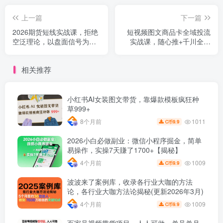
上一篇
下一篇
2026期货短线实战课，拒绝
短视频图文商品卡全域投流
空泛理论，以盘面信号为核
实战课，随心推+千川全玩
心，教你在分化行情中抓关
法，选品测品・素材迭代・
键品种、避诱多陷阱
计划调控，提升ROI爆单增
相关推荐
收教程
小红书AI女装图文带货，靠爆款模板疯狂种
草999+
1011
8个月前
9.9
C币
2026小白必做副业：微信小程序掘金，简单
易操作，实操7天賺了1700+【揭秘】
1009
4个月前
9.9
C币
波波来了案例库，收录各行业大咖的方法
论，各行业大咖方法论揭秘(更新2026年3月)
1009
4个月前
9.9
C币