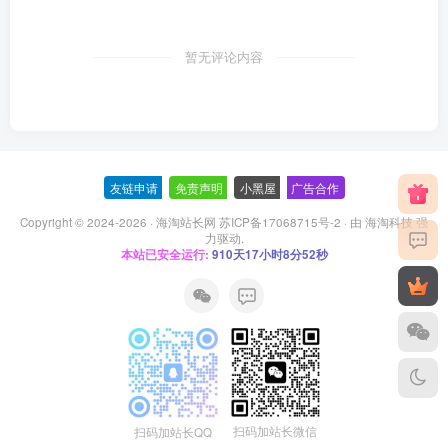
暂无评论内容
友链申请
-
免责声明
-
小黑屋
-
广告合作
Copyright © 2024-2026 ·
海淘站长网 苏ICP备17068715号-2
· 由
海淘科技
强
力驱动.
本站已安全运行:
910天17小时8分53秒
扫码加站长微信
扫码加站长QQ