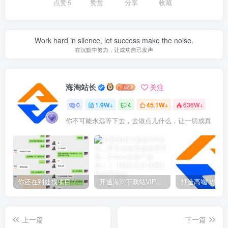
点赞
5
赞赏
分享
收藏
Work hard in silence, let success make the noise.
在沉默中努力，让成功自己发声
海淘站长
关注
0
1.9W+
4
45.1W+
636W+
你不可能永远等下去，去做点儿什么，让一切成真
你还在到处找项目？还在当韭菜？我靠网创资源站一个月收入5万+，曾经我也是个失败者。
开通海淘下载站VIP会员，尊享全站资源免费下载，享80%的推广提成！！【限时五折优惠】
上一篇
下一篇