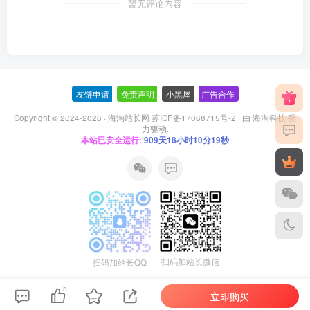
暂无评论内容
友链申请
-
免责声明
-
小黑屋
-
广告合作
Copyright © 2024-2026 ·
海淘站长网 苏ICP备17068715号-2
· 由
海淘科技
强
力驱动.
本站已安全运行:
909天18小时10分19秒
扫码加站长微信
扫码加站长QQ
5
立即购买