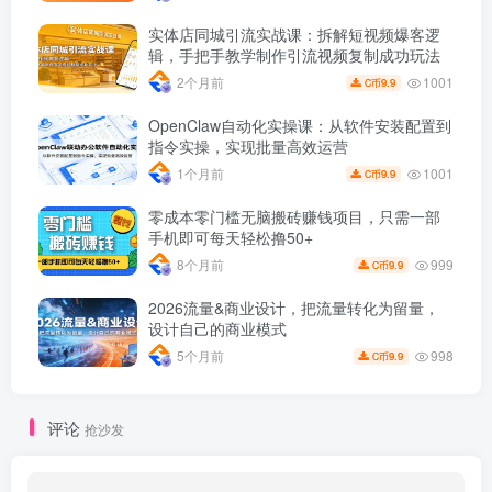
实体店同城引流实战课：拆解短视频爆客逻
辑，手把手教学制作引流视频复制成功玩法
1001
2个月前
9.9
C币
OpenClaw自动化实操课：从软件安装配置到
指令实操，实现批量高效运营
1001
1个月前
9.9
C币
零成本零门槛无脑搬砖赚钱项目，只需一部
手机即可每天轻松撸50+
999
8个月前
9.9
C币
2026流量&商业设计，把流量转化为留量，
设计自己的商业模式
998
5个月前
9.9
C币
评论
抢沙发