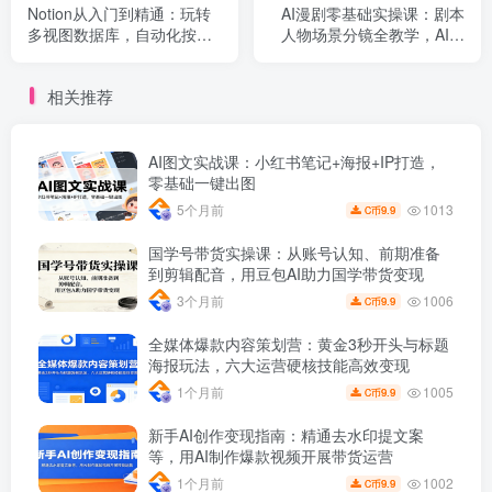
Notion从入门到精通：玩转
AI漫剧零基础实操课：剧本
多视图数据库，自动化按
人物场景分镜全教学，AI生
钮，AI与团队协作全套功能
片配音剪辑一站式落地
相关推荐
AI图文实战课：小红书笔记+海报+IP打造，
零基础一键出图
1013
5个月前
9.9
C币
国学号带货实操课：从账号认知、前期准备
到剪辑配音，用豆包AI助力国学带货变现
1006
3个月前
9.9
C币
全媒体爆款内容策划营：黄金3秒开头与标题
海报玩法，六大运营硬核技能高效变现
1005
1个月前
9.9
C币
新手AI创作变现指南：精通去水印提文案
等，用AI制作爆款视频开展带货运营
1002
1个月前
9.9
C币