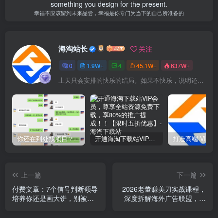
something you design for the present.
幸福不应该留到未来品尝，幸福是你专门为当下的自己所准备的
海淘站长
关注
0
1.9W+
4
45.1W+
637W+
上天只会安排的快乐的结局。如果不快乐，说明还不是最后结局
你还在到处找项目？还在当韭菜？我靠网创资源站一个月收入5万+，曾经我也是个失败者。
开通海淘下载站VIP会员，尊享全站资源免费下载，享80%的推广提成！！【限时五折优惠】
上一篇
下一篇
付费文章：7个信号判断领导
2026老董赚美刀实战课程，
培养你还是画大饼，别被廉
深度拆解海外广告联盟，从
价的言语打动
零入门mediabuy完整变现项
目