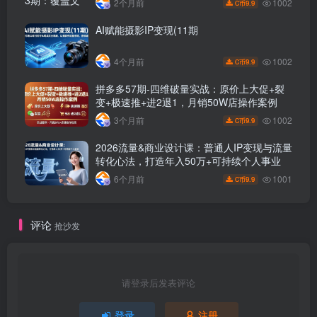
1002
2个月前
9.9
C币
AI赋能摄影IP变现(11期
1002
4个月前
9.9
C币
拼多多57期-四维破量实战：原价上大促+裂
变+极速推+进2退1，月销50W店操作案例
1002
3个月前
9.9
C币
2026流量&商业设计课：普通人IP变现与流量
转化心法，打造年入50万+可持续个人事业
1001
6个月前
9.9
C币
评论
抢沙发
请登录后发表评论
登录
注册