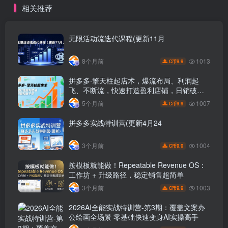
相关推荐
无限活动流迭代课程(更新11月
1013
8个月前
9.9
C币
拼多多·擎天柱起店术，爆流布局、利润起
飞、不断流，快速打造盈利店铺，日销破千
单(更新
1007
5个月前
9.9
C币
拼多多实战特训营(更新4月24
1004
3个月前
9.9
C币
按模板就能做！Repeatable Revenue OS：
工作坊 + 升级路径，稳定销售超简单
1003
3个月前
9.9
C币
2026AI全能实战特训营-第3期：覆盖文案办
公绘画全场景 零基础快速变身AI实操高手