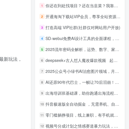
你还在到处找项目？还在当韭菜？我靠网创资源站一个月收入5万+，曾经我也是个失败者。
1
开通海淘下载站VIP会员，尊享全站资源免费下载，享80%的推广提成！！【限时五折优惠】
2
打造高端 VIP社群(社群仅对网站用户开放)
3
SD-webui免费AI设计工具的全面课程，涵盖从软件安装到高级应用的全流程
4
2025流年密码全解析，运势、数字、家庭三位一体
5
最新玩法，
deepseek+古人怼人魔改爆款视频 起号快 爆款多 每天五分钟 变现路子非常广 日入四位数 小白 宝妈 上班族副业 都可以轻松闭眼搞钱
6
2025公众号小绿书AI治愈图片领域，月入过W，蓝海赛道【附工具+指令】
7
AI还原90年代巴士，一帧让70后泪崩！播放量碾压90%怀旧号，每天10分钟，日入4位数
8
出海培训班基础课，助你跑通出海流程，实战案例拆解，含 TikTok 榜单资源
9
抖音极速版全自动掘金 ，无需养机、自动化不封号，全程脱离人工，全自动运行【揭秘】
10
零门槛躺挣项目，线上兼职，有手机就能做 一小时稳挣50+，识字就能玩【揭秘】
11
视频号分成计划之情感赛道暴力玩法，可批量操作，保姆级教学
12