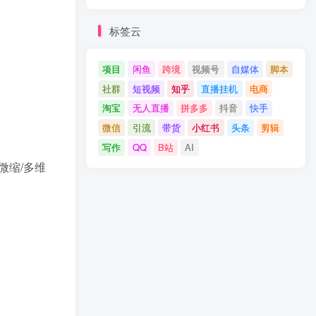
标签云
项目
闲鱼
跨境
视频号
自媒体
脚本
社群
短视频
知乎
直播挂机
电商
淘宝
无人直播
拼多多
抖音
快手
微信
引流
带货
小红书
头条
剪辑
写作
QQ
B站
AI
微缩/多维