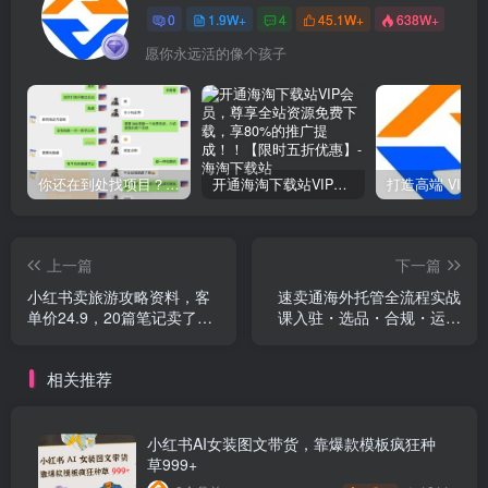
0
1.9W+
4
45.1W+
638W+
愿你永远活的像个孩子
你还在到处找项目？还在当韭菜？我靠网创资源站一个月收入5万+，曾经我也是个失败者。
开通海淘下载站VIP会员，尊享全站资源免费下载，享80%的推广提成！！【限时五折优惠】
上一篇
下一篇
小红书卖旅游攻略资料，客
速卖通海外托管全流程实战
单价24.9，20篇笔记卖了
课入驻・选品・合规・运营
1930单！
全链路，降本提效，带动店
铺销量与收益增长
相关推荐
小红书AI女装图文带货，靠爆款模板疯狂种
草999+