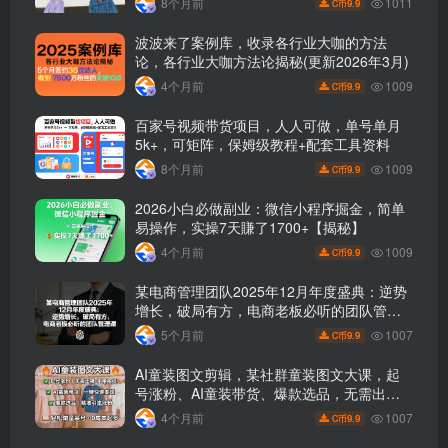
1011
8个月前
9.9
C币
波波来了案例库，收录各行业大咖的方法
论，各行业大咖方法论揭秘(更新2026年3月)
1009
4个月前
9.9
C币
百家号视频带货项目，人人可做，单号单月
5k+，可矩阵，保姆级教程+配套工具资料
1009
8个月前
9.9
C币
2026小白必做副业：微信小程序掘金，简单
易操作，实操7天賺了1700+【揭秘】
1009
4个月前
9.9
C币
某电商管理团队2025年12月年度盛典：逆势
增长，破局有方，电商老板必听的团队管理
课
1007
5个月前
9.9
C币
AI童装图文剪辑，某社群童装图文大课，起
号涨粉、AI童装带货、爆款选品，无需出镜
和拍摄
1007
4个月前
9.9
C币