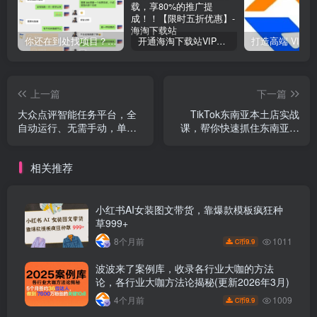
你还在到处找项目？还在当韭菜？我靠网创资源站一个月收入5万+，曾经我也是个失败者。
开通海淘下载站VIP会员，尊享全站资源免费下载，享80%的推广提成！！【限时五折优惠】
上一篇
下一篇
大众点评智能任务平台，全
TikTok东南亚本土店实战
自动运行、无需手动，单价
课，帮你快速抓住东南亚电
高、零成本、单窗口40+
商红利，高效开启跨境賺钱
【揭秘】
新通道
相关推荐
小红书AI女装图文带货，靠爆款模板疯狂种
草999+
1011
8个月前
9.9
C币
波波来了案例库，收录各行业大咖的方法
论，各行业大咖方法论揭秘(更新2026年3月)
1009
4个月前
9.9
C币