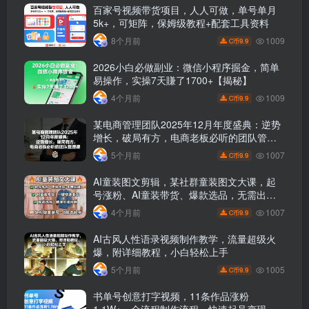
百家号视频带货项目，人人可做，单号单月
5k+，可矩阵，保姆级教程+配套工具资料
1009
8个月前
9.9
C币
2026小白必做副业：微信小程序掘金，简单
易操作，实操7天賺了1700+【揭秘】
1009
4个月前
9.9
C币
某电商管理团队2025年12月年度盛典：逆势
增长，破局有方，电商老板必听的团队管理
课
1007
5个月前
9.9
C币
AI童装图文剪辑，某社群童装图文大课，起
号涨粉、AI童装带货、爆款选品，无需出镜
和拍摄
1007
4个月前
9.9
C币
AI古风人性语录视频制作教学，流量超级火
爆，附详细教程，小白轻松上手
1005
5个月前
9.9
C币
书单号创意打字视频，11条作品涨粉