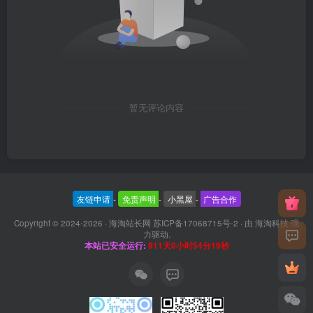
暂无评论内容
友链申请
-
免责声明
-
小黑屋
-
广告合作
Copyright © 2024-2026 ·
海淘站长网 苏ICP备17068715号-2
· 由
海淘科技
强
力驱动.
本站已安全运行:
911天0小时54分20秒