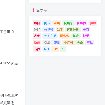
标签云
项目
闲鱼
跨境
视频号
自媒体
脚本
社群
短视频
知乎
直播挂机
电商
注意事项、
淘宝
无人直播
拼多多
抖音
快手
微信
引流
带货
小红书
头条
剪辑
写作
QQ
B站
AI
科学的选品
规限流应对
容流量逻