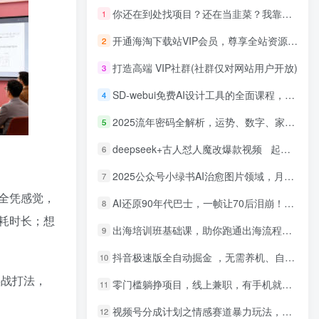
你还在到处找项目？还在当韭菜？我靠网创资源站一个月收入5万+，曾经我也是个失败者。
1
开通海淘下载站VIP会员，尊享全站资源免费下载，享80%的推广提成！！【限时五折优惠】
2
打造高端 VIP社群(社群仅对网站用户开放)
3
SD-webui免费AI设计工具的全面课程，涵盖从软件安装到高级应用的全流程
4
2025流年密码全解析，运势、数字、家庭三位一体
5
deepseek+古人怼人魔改爆款视频 起号快 爆款多 每天五分钟 变现路子非常广 日入四位数 小白 宝妈 上班族副业 都可以轻松闭眼搞钱
6
2025公众号小绿书AI治愈图片领域，月入过W，蓝海赛道【附工具+指令】
7
全凭感觉，
AI还原90年代巴士，一帧让70后泪崩！播放量碾压90%怀旧号，每天10分钟，日入4位数
8
耗时长；想
出海培训班基础课，助你跑通出海流程，实战案例拆解，含 TikTok 榜单资源
9
抖音极速版全自动掘金 ，无需养机、自动化不封号，全程脱离人工，全自动运行【揭秘】
10
实战打法，
零门槛躺挣项目，线上兼职，有手机就能做 一小时稳挣50+，识字就能玩【揭秘】
11
视频号分成计划之情感赛道暴力玩法，可批量操作，保姆级教学
12