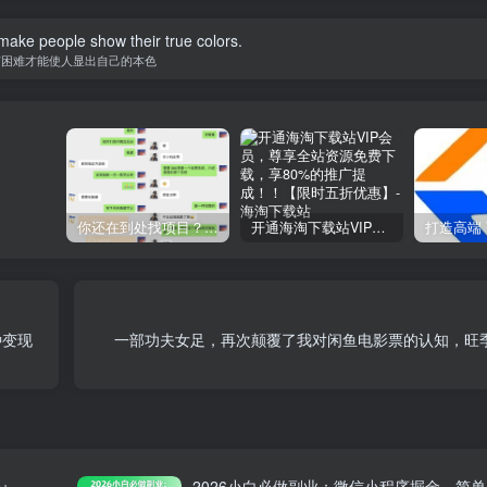
o make people show their true colors.
有困难才能使人显出自己的本色
你还在到处找项目？还在当韭菜？我靠网创资源站一个月收入5万+，曾经我也是个失败者。
开通海淘下载站VIP会员，尊享全站资源免费下载，享80%的推广提成！！【限时五折优惠】
种变现
一部功夫女足，再次颠覆了我对闲鱼电影票的认知，旺季
+
2026小白必做副业：微信小程序掘金，简