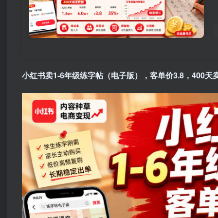
小红书卖1-6年级练字帖（电子版），客单价3.8，400天卖