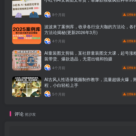
8个月前
9.9
C币
波波来了案例库，收录各行业大咖的方法论，各
方法论揭秘(更新2026年3月)
4个月前
9.9
C币
AI童装图文剪辑，某社群童装图文大课，起号涨粉
装带货、爆款选品，无需出镜和拍摄
4个月前
9.9
C币
AI古风人性语录视频制作教学，流量超级火爆，
程，小白轻松上手
5个月前
9.9
C币
评论
抢沙发