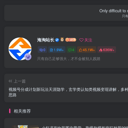
Only difficult t
只
海淘站长
关注
0
1.9W+
4
45.1W+
636W+
只有自己足够强大，才不会被别人践踏
上一篇
视频号分成计划新玩法天涯隐学，玄学类认知类视频变现讲解，多
思路
相关推荐
小红书AI女装图文带货，靠爆款模板疯狂种草999