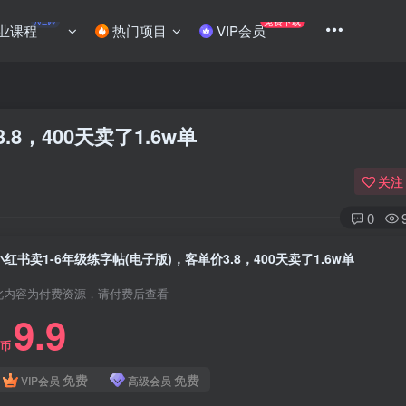
NEW
免费下载
业课程
热门项目
VIP会员
8，400天卖了1.6w单
关注
0
小红书卖1-6年级练字帖(电子版)，客单价3.8，400天卖了1.6w单
此内容为付费资源，请付费后查看
9.9
C币
免费
免费
VIP会员
高级会员