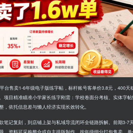
售卖1-6年级电子版练字帖，标杆账号客单价3.8元，400天稳
。项目精准瞄准小学家长练字刚需：学校卷面分考核、实体字帖
整，依托信息差与懒人经济实现长效转化。
款笔记复刻，到店铺上架与私域导流闭环全链路拆解。前期3-7
题，资料可采购整合或自主排版制作，按年级细分打包售卖，单