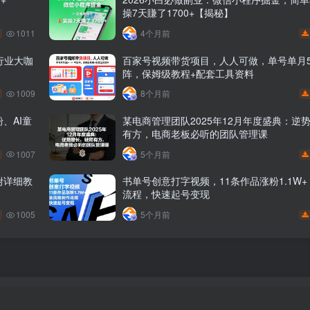
操7天賺了1700+【揭秘】
1011
4个月前
行业大咖
百家号视频带货项目，人人可做，单号单月5
阵，保姆级教程+配套工具资料
1009
8个月前
、AI童
某电商管理团队2025年12月年度盛典：逆
有方，电商老板必听的团队管理课
1007
5个月前
附详细教
书单号创意打字视频，11条作品涨粉1.1W
流程，快速起号变现
1005
5个月前