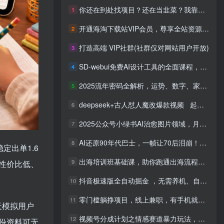
你还在到处找项目？还在当韭菜？我靠网创资源站一个月收入5万+，曾经我也是个失败者。
1
开通海淘下载站VIP会员，尊享全站资源免费下载，享80%的推广提成！！【限时五折优惠】
2
打造高端 VIP社群(社群仅对网站用户开放)
3
SD-webui免费AI设计工具的全面课程，涵盖从软件安装到高级应用的全流程
4
2025流年密码全解析，运势、数字、家庭三位一体
5
deepseek+古人怼人魔改爆款视频 起号快 爆款多 每天五分钟 变现路子非常广 日入四位数 小白 宝妈 上班族副业 都可以轻松闭眼搞钱
6
2025公众号小绿书AI治愈图片领域，月入过W，蓝海赛道【附工具+指令】
7
AI还原90年代巴士，一帧让70后泪崩！播放量碾压90%怀旧号，每天10分钟，日入4位数
8
定出单1.6
出海培训班基础课，助你跑通出海流程，实战案例拆解，含 TikTok 榜单资源
9
性价比低、
抖音极速版全自动掘金 ，无需养机、自动化不封号，全程脱离人工，全自动运行【揭秘】
10
零门槛躺挣项目，线上兼职，有手机就能做 一小时稳挣50+，识字就能玩【揭秘】
11
天模拟用户
视频号分成计划之情感赛道暴力玩法，可批量操作，保姆级教学
12
份资料可无