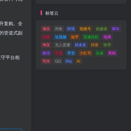
标签云
升复购。全
项目
闲鱼
跨境
视频号
自媒体
脚本
的管道式副
社群
短视频
知乎
直播挂机
电商
淘宝
无人直播
拼多多
抖音
快手
微信
引流
带货
小红书
头条
剪辑
遵守平台相
写作
QQ
B站
AI