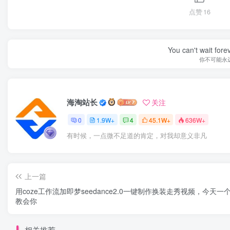
点赞
16
You can't wait for
你不可能永
海淘站长
关注
0
1.9W+
4
45.1W+
636W+
有时候，一点微不足道的肯定，对我却意义非凡
上一篇
用coze工作流加即梦seedance2.0一键制作换装走秀视频，今天一
教会你
相关推荐