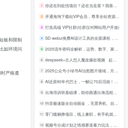
你还在到处找项目？还在当韭菜？我靠网创资源站一个月收入5万+，曾经我也是个失败者。
1
开通海淘下载站VIP会员，尊享全站资源免费下载，享80%的推广提成！！【限时五折优惠】
2
打造高端 VIP社群(社群仅对网站用户开放)
3
SD-webui免费AI设计工具的全面课程，涵盖从软件安装到高级应用的全流程
4
短板和限制
比如环境问
2025流年密码全解析，运势、数字、家庭三位一体
5
deepseek+古人怼人魔改爆款视频 起号快 爆款多 每天五分钟 变现路子非常广 日入四位数 小白 宝妈 上班族副业 都可以轻松闭眼搞钱
6
2025公众号小绿书AI治愈图片领域，月入过W，蓝海赛道【附工具+指令】
7
同时严格遵
AI还原90年代巴士，一帧让70后泪崩！播放量碾压90%怀旧号，每天10分钟，日入4位数
8
出海培训班基础课，助你跑通出海流程，实战案例拆解，含 TikTok 榜单资源
9
抖音极速版全自动掘金 ，无需养机、自动化不封号，全程脱离人工，全自动运行【揭秘】
10
零门槛躺挣项目，线上兼职，有手机就能做 一小时稳挣50+，识字就能玩【揭秘】
11
视频号分成计划之情感赛道暴力玩法，可批量操作，保姆级教学
12