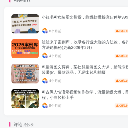
小红书AI女装图文带货，靠爆款模板疯狂种草999
8个月前
9.9
C币
波波来了案例库，收录各行业大咖的方法论，各
方法论揭秘(更新2026年3月)
4个月前
9.9
C币
AI童装图文剪辑，某社群童装图文大课，起号涨粉
装带货、爆款选品，无需出镜和拍摄
4个月前
9.9
C币
AI古风人性语录视频制作教学，流量超级火爆，
程，小白轻松上手
5个月前
9.9
C币
评论
抢沙发