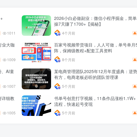
+
2026小白必做副业：微信小程序掘金，简
操7天賺了1700+【揭秘】
1011
4个月前
行业大咖
百家号视频带货项目，人人可做，单号单月5
阵，保姆级教程+配套工具资料
1009
8个月前
、AI童
某电商管理团队2025年12月年度盛典：逆
有方，电商老板必听的团队管理课
1007
5个月前
附详细教
书单号创意打字视频，11条作品涨粉1.1W
流程，快速起号变现
1005
5个月前