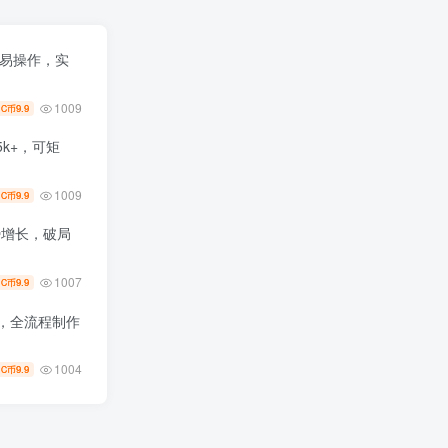
单易操作，实
1009
9.9
C币
k+，可矩
1009
9.9
C币
势增长，破局
1007
9.9
C币
+，全流程制作
1004
9.9
C币