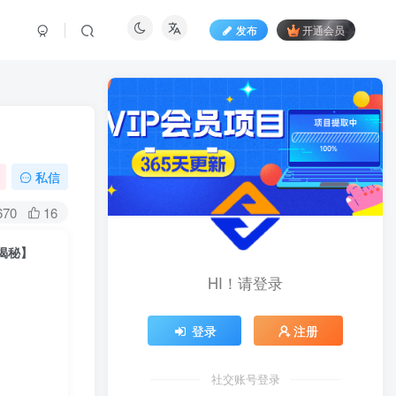
发布
开通会员
私信
670
16
揭秘】
HI！请登录
登录
注册
社交账号登录