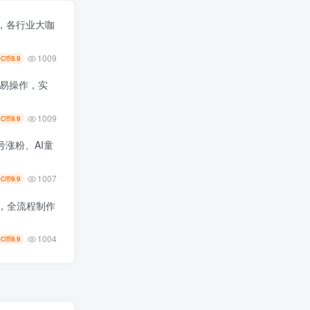
，各行业大咖
1009
9.9
C币
单易操作，实
1009
9.9
C币
涨粉、AI童
1007
9.9
C币
+，全流程制作
1004
9.9
C币