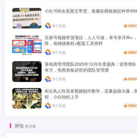
小红书AI女装图文带货，靠爆款模板疯狂种草999
8个月前
9.9
C币
百家号视频带货项目，人人可做，单号单月5k+
阵，保姆级教程+配套工具资料
8个月前
9.9
C币
某电商管理团队2025年12月年度盛典：逆势增
有方，电商老板必听的团队管理课
5个月前
9.9
C币
AI古风人性语录视频制作教学，流量超级火爆，
程，小白轻松上手
5个月前
9.9
C币
评论
抢沙发