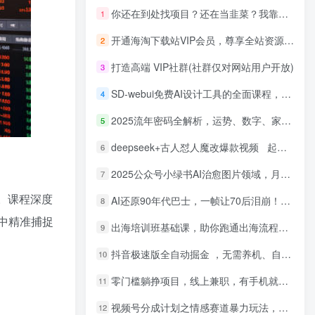
你还在到处找项目？还在当韭菜？我靠网创资源站一个月收入5万+，曾经我也是个失败者。
1
开通海淘下载站VIP会员，尊享全站资源免费下载，享80%的推广提成！！【限时五折优惠】
2
打造高端 VIP社群(社群仅对网站用户开放)
3
SD-webui免费AI设计工具的全面课程，涵盖从软件安装到高级应用的全流程
4
2025流年密码全解析，运势、数字、家庭三位一体
5
deepseek+古人怼人魔改爆款视频 起号快 爆款多 每天五分钟 变现路子非常广 日入四位数 小白 宝妈 上班族副业 都可以轻松闭眼搞钱
6
2025公众号小绿书AI治愈图片领域，月入过W，蓝海赛道【附工具+指令】
7
情。课程深度
AI还原90年代巴士，一帧让70后泪崩！播放量碾压90%怀旧号，每天10分钟，日入4位数
8
中精准捕捉
出海培训班基础课，助你跑通出海流程，实战案例拆解，含 TikTok 榜单资源
9
抖音极速版全自动掘金 ，无需养机、自动化不封号，全程脱离人工，全自动运行【揭秘】
10
零门槛躺挣项目，线上兼职，有手机就能做 一小时稳挣50+，识字就能玩【揭秘】
11
视频号分成计划之情感赛道暴力玩法，可批量操作，保姆级教学
12