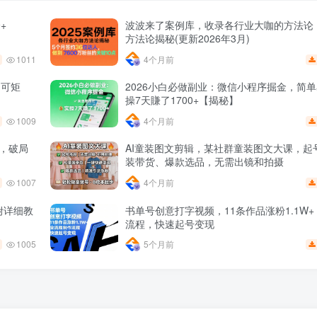
+
波波来了案例库，收录各行业大咖的方法论
方法论揭秘(更新2026年3月)
1011
4个月前
，可矩
2026小白必做副业：微信小程序掘金，简
操7天賺了1700+【揭秘】
1009
4个月前
长，破局
AI童装图文剪辑，某社群童装图文大课，起号
装带货、爆款选品，无需出镜和拍摄
1007
4个月前
附详细教
书单号创意打字视频，11条作品涨粉1.1W
流程，快速起号变现
1005
5个月前