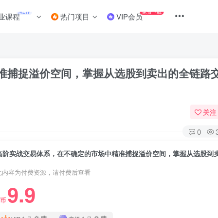
NEW
免费下载
业课程
热门项目
VIP会员
准捕捉溢价空间，掌握从选股到卖出的全链路
关注
0
此内容为付费资源，请付费后查看
9.9
C币