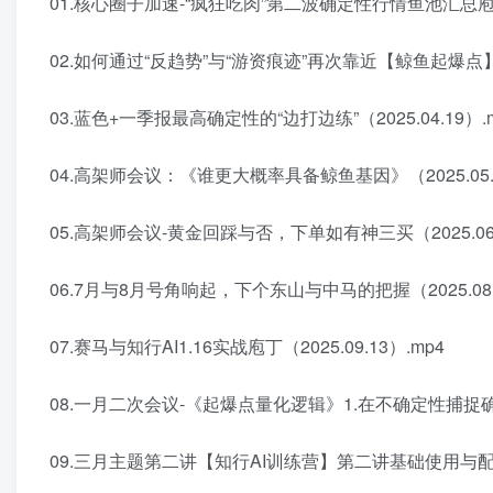
01.核心圈子加速-“疯狂吃肉”第二波确定性行情鱼池汇总庖丁（2
02.如何通过“反趋势”与“游资痕迹”再次靠近【鲸鱼起爆点】（20
03.蓝色+一季报最高确定性的“边打边练”（2025.04.19）.
04.高架师会议：《谁更大概率具备鲸鱼基因》（2025.05.1
05.高架师会议-黄金回踩与否，下单如有神三买（2025.06.
06.7月与8月号角响起，下个东山与中马的把握（2025.08.0
07.赛马与知行AI1.16实战庖丁（2025.09.13）.mp4
08.一月二次会议-《起爆点量化逻辑》1.在不确定性捕捉确定性
09.三月主题第二讲【知行AI训练营】第二讲基础使用与配置（2