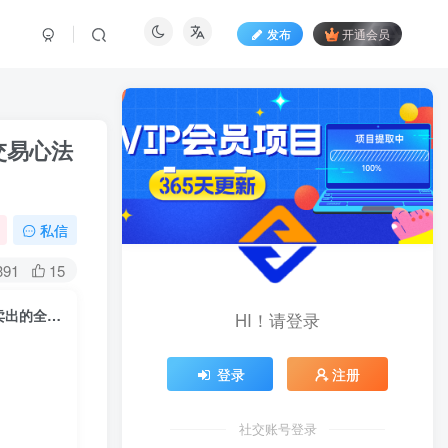
发布
开通会员
交易心法
私信
391
15
高阶实战交易体系，在不确定的市场中精准捕捉溢价空间，掌握从选股到卖出的全链路交易心法(更新6月)
HI！请登录
登录
注册
社交账号登录