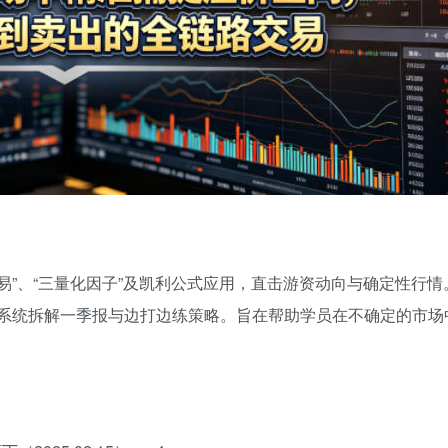
交易”、“三量化因子”及凯利公式应用，直击游资动向与确定性行
，系统拆解一季报与边打边练策略。旨在帮助学员在不确定的市场